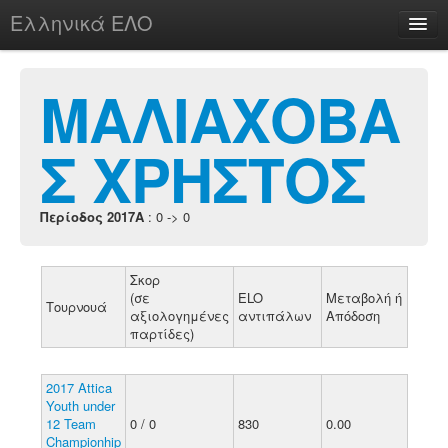
Ελληνικά ΕΛΟ
Περί
ΜΑΛΙΑΧΟΒΑ
Σ ΧΡΗΣΤΟΣ
chesstu.be @ discord
Login
Περίοδος 2017A
: 0 -> 0
Σκορ
(σε
ELO
Μεταβολή ή
Τουρνουά
αξιολογημένες
αντιπάλων
Απόδοση
παρτίδες)
2017 Attica
Youth under
12 Team
0 / 0
830
0.00
Championhip