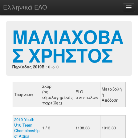
Ελληνικά ΕΛΟ
Περί
ΜΑΛΙΑΧΟΒΑ
Σ ΧΡΗΣΤΟΣ
chesstu.be @ discord
Login
Περίοδος 2019B
: 0 -> 0
Σκορ
Μεταβολή
(σε
ELO
Τουρνουά
ή
αξιολογημένες
αντιπάλων
Απόδοση
παρτίδες)
2019 Youth
U16 Team
1 / 3
1138.33
1013.33
Championship
of Attica