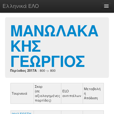
Ελληνικά ΕΛΟ
Περί
ΜΑΝΩΛΑΚΑ
ΚΗΣ
chesstu.be @ discord
Login
ΓΕΩΡΓΙΟΣ
Περίοδος 2017A
: 800 -> 800
Σκορ
Μεταβολή
(σε
ELO
Τουρνουά
ή
αξιολογημένες
αντιπάλων
Απόδοση
παρτίδες)
2017 ESSTH-