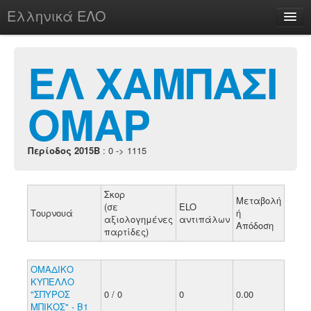
Ελληνικά ΕΛΟ
Περί
ΕΛ ΧΑΜΠΑΣΙ
ΟΜΑΡ
chesstu.be @ discord
Login
Περίοδος 2015B
: 0 -> 1115
Σκορ
Μεταβολή
(σε
ELO
Τουρνουά
ή
αξιολογημένες
αντιπάλων
Απόδοση
παρτίδες)
ΟΜΑΔΙΚΟ
ΚΥΠΕΛΛΟ
"ΣΠΥΡΟΣ
0 / 0
0
0.00
ΜΠΙΚΟΣ" - Β1