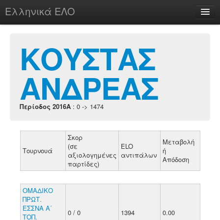
Ελληνικά ΕΛΟ
Περί
ΚΟΥΣΤΑΣ
ΑΝΔΡΕΑΣ
chesstu.be @ discord
Login
Περίοδος 2016A
: 0 -> 1474
Σκορ
Μεταβολή
(σε
ELO
Τουρνουά
ή
αξιολογημένες
αντιπάλων
Απόδοση
παρτίδες)
ΟΜΑΔΙΚΟ
ΠΡΩΤ.
ΕΣΣΝΑ Α΄
0 / 0
1394
0.00
ΤΟΠ.