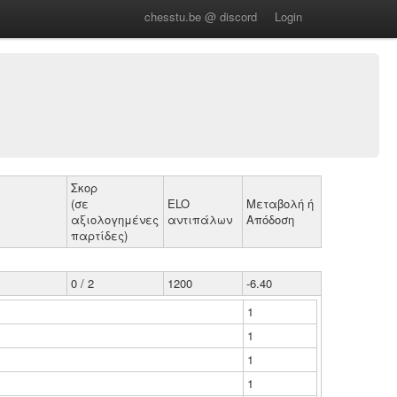
chesstu.be @ discord
Login
Σκορ
(σε
ELO
Μεταβολή ή
αξιολογημένες
αντιπάλων
Απόδοση
παρτίδες)
0 / 2
1200
-6.40
1
1
1
1