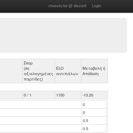
chesstu.be @ discord
Login
Σκορ
(σε
ELO
Μεταβολή ή
αξιολογημένες
αντιπάλων
Απόδοση
παρτίδες)
0 / 1
1150
-13.20
0
0
0.5
0.5