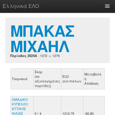
Ελληνικά ΕΛΟ
Περί
ΜΠΑΚΑΣ
ΜΙΧΑΗΛ
chesstu.be @ discord
Login
Περίοδος 2024A
: 1372 -> 1279
Σκορ
Μεταβολή
(σε
ELO
Τουρνουά
ή
αξιολογημένες
αντιπάλων
Απόδοση
παρτίδες)
ΟΜΑΔΙΚΟ
ΚΥΠΕΛΛΟ
ΑΤΤΙΚΗΣ
ΦΙΛΙΑΣ
0 / 4
1313.75
-92.80