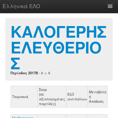
Ελληνικά ΕΛΟ
Περί
ΚΑΛΟΓΕΡΗΣ
ΕΛΕΥΘΕΡΙΟ
chesstu.be @ discord
Login
Σ
Περίοδος 2017B
: 0 -> 0
Σκορ
Μεταβολή
(σε
ELO
Τουρνουά
ή
αξιολογημένες
αντιπάλων
Απόδοση
παρτίδες)
Mediterranean