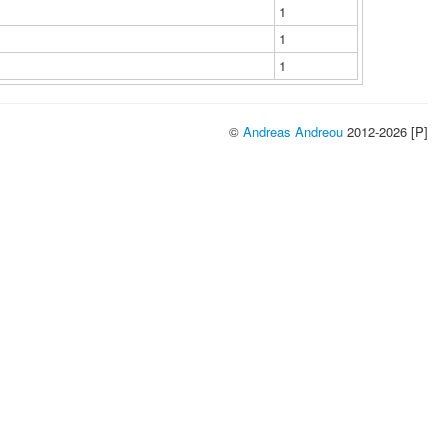
1
1
1
©
Andreas Andreou
2012-2026 [P]