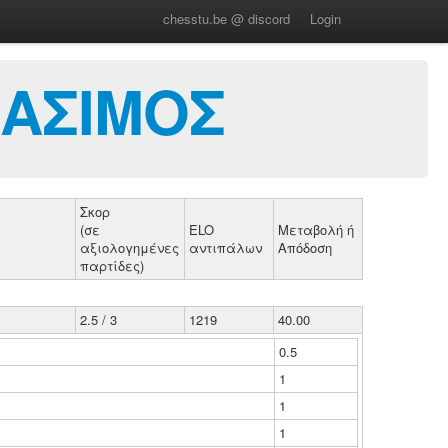
chesstu.be @ discord
Login
ΡΑΣΙΜΟΣ
Σκορ
(σε
ELO
Μεταβολή ή
αξιολογημένες
αντιπάλων
Απόδοση
παρτίδες)
2.5 / 3
1219
40.00
0.5
1
1
1