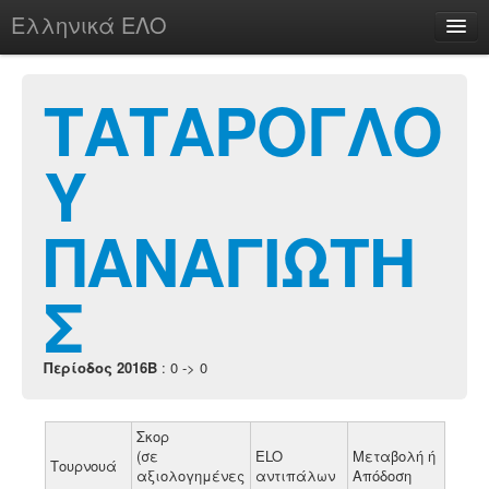
Ελληνικά ΕΛΟ
Περί
ΤΑΤΑΡΟΓΛΟ
Υ
chesstu.be @ discord
Login
ΠΑΝΑΓΙΩΤΗ
Σ
Περίοδος 2016B
: 0 -> 0
Σκορ
(σε
ELO
Μεταβολή ή
Τουρνουά
αξιολογημένες
αντιπάλων
Απόδοση