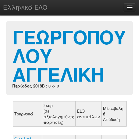
Ελληνικά ΕΛΟ
Περί
ΓΕΩΡΓΟΠΟΥ
ΛΟΥ
chesstu.be @ discord
Login
ΑΓΓΕΛΙΚΗ
Περίοδος 2018B
: 0 -> 0
Σκορ
Μεταβολή
(σε
ELO
Τουρνουά
ή
αξιολογημένες
αντιπάλων
Απόδοση
παρτίδες)
Ομαδικό