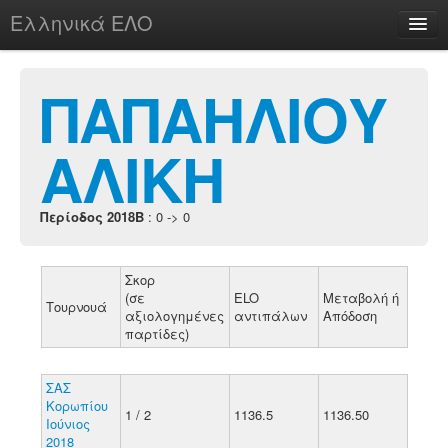
Ελληνικά ΕΛΟ
Περί
ΠΑΠΑΗΛΙΟΥ
ΑΛΙΚΗ
chesstu.be @ discord
Login
Περίοδος 2018B
: 0 -> 0
Σκορ
(σε
ELO
Μεταβολή ή
Τουρνουά
αξιολογημένες
αντιπάλων
Απόδοση
παρτίδες)
ΣΑΣ
Κορωπίου
1 / 2
1136.5
1136.50
Ιούνιος
2018