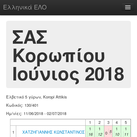
Ελληνικά ΕΛΟ
Περί
ΣΑΣ
Κορωπίου
chesstu.be @ discord
Login
Ιούνιος 2018
Ελβετικό 5 γύρων, Koropi Attikis
Κωδικός: 130/401
Ημ/νίες: 11/06/2018 - 02/07/2018
1
2
3
4
5
1
1
1
1
5
1
ΧΑΤΖΗΓΙΑΝΝΗΣ ΚΩΝΣΤΑΝΤΙΝΟΣ
0
16
12
10
11