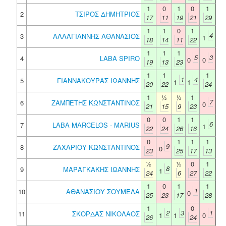
1
0
1
0
1
2
ΤΣΙΡΟΣ ΔΗΜΗΤΡΙΟΣ
17
11
19
21
29
1
1
0
1
4
3
ΑΛΛΑΓΙΑΝΝΗΣ ΑΘΑΝΑΣΙΟΣ
1
18
14
11
22
1
1
1
5
3
4
LABA SPIRO
0
0
19
13
23
1
1
1
1
4
5
ΓΙΑΝΝΑΚΟΥΡΑΣ ΙΩΑΝΝΗΣ
1
1
20
22
24
1
½
½
1
7
6
ΖΑΜΠΕΤΗΣ ΚΩΝΣΤΑΝΤΙΝΟΣ
0
21
15
9
23
0
0
1
1
6
7
LABA MARCELOS - MARIUS
1
22
24
26
16
0
1
1
1
9
8
ΖΑΧΑΡΙΟΥ ΚΩΝΣΤΑΝΤΙΝΟΣ
0
23
25
17
13
½
½
0
1
8
9
ΜΑΡΑΓΚΑΚΗΣ ΙΩΑΝΝΗΣ
1
24
6
27
22
1
0
1
1
1
10
ΑΘΑΝΑΣΙΟΥ ΣΟΥΜΕΛΑ
0
25
23
17
28
1
0
2
3
1
11
ΣΚΟΡΔΑΣ ΝΙΚΟΛΑΟΣ
1
1
0
26
24