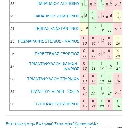
1
7
5
3
9
22
ΠΑΠΑΗΛΙΟΥ ΔΕΣΠΟΙΝΑ
1
0
0
0
13
1
½
8
4
6
23
ΠΑΠΑΗΛΙΟΥ ΔΗΜΗΤΡΙΟΣ
1
0
0
10
12
1
1
9
7
5
24
ΠΕΠΠΑΣ ΚΩΝΣΤΑΝΤΙΝΟΣ
½
1
0
15
11
0
0
0
½
8
25
ΡΟΣΜΑΡΑΚΗΣ ΣΤΕΛΙΟΣ - ΜΑΡΙΟΣ
0
10
16
18
26
0
0
0
½
7
26
ΣΥΡΕΓΓΕΛΑΣ ΓΕΩΡΓΙΟΣ
0
11
17
20
25
0
1
1
1
ΤΡΙΑΝΤΑΦΥΛΛΟΥ ΦΑΙΔΩΝ -
9
27
1
12
18
14
21
ΜΑΡΙΟΣ
0
0
1
1
0
28
ΤΡΙΑΝΤΑΦΥΛΛΟΥ ΣΠΥΡΙΔΩΝ
13
19
18
14
10
0
1
1
1
2
29
ΤΖΑΝΕΤΟΥ ΑΓΑΠΗ - ΣΟΦΙΑ
0
14
20
16
15
0
0
1
0
1
30
ΤΖΙΟΓΚΑΣ ΕΛΕΥΘΕΡΙΟΣ
15
21
20
13
18
Επιστροφή στην Ελληνική Σκακιστική Ομοσπονδία