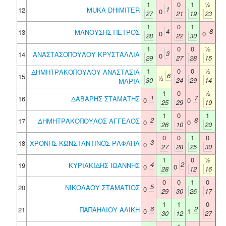
1
0
1
½
1
12
MUKA DHIMITER
0
27
21
19
23
1
0
1
4
8
13
ΜΑΝΟΥΣΗΣ ΠΕΤΡΟΣ
0
0
28
22
30
1
0
0
½
3
14
ΑΝΑΣΤΑΣΟΠΟΥΛΟΥ ΚΡΥΣΤΑΛΛΙΑ
0
29
27
28
15
1
0
0
½
ΔΗΜΗΤΡΑΚΟΠΟΥΛΟΥ ΑΝΑΣΤΑΣΙΑ
6
15
½
30
24
29
14
- ΜΑΡΙΑ
1
0
½
1
7
16
ΔΑΒΑΡΗΣ ΣΤΑΜΑΤΗΣ
0
0
25
29
19
1
0
1
2
8
17
ΔΗΜΗΤΡΑΚΟΠΟΥΛΟΣ ΑΓΓΕΛΟΣ
0
0
26
10
20
0
0
1
0
3
18
ΧΡΟΝΗΣ ΚΩΝΣΤΑΝΤΙΝΟΣ-ΡΑΦΑΗΛ
0
27
28
25
30
1
0
½
4
2
19
ΚΥΡΙΑΚΙΔΗΣ ΙΩΑΝΝΗΣ
0
0
28
12
16
0
0
1
0
5
20
ΝΙΚΟΛΑΟΥ ΣΤΑΜΑΤΙΟΣ
0
29
30
26
17
1
1
0
6
2
21
ΠΑΠΑΗΛΙΟΥ ΑΛΙΚΗ
0
1
30
12
27