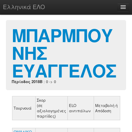
Ελληνικά ΕΛΟ
Περί
ΜΠΑΡΜΠΟΥ
ΝΗΣ
chesstu.be @ discord
Login
ΕΥΑΓΓΕΛΟΣ
Περίοδος 2018B
: 0 -> 0
Σκορ
(σε
ELO
Μεταβολή ή
Τουρνουά
αξιολογημένες
αντιπάλων
Απόδοση
παρτίδες)
ΟΜΑΔΙΚΟ