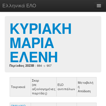
Ελληνικά ΕΛΟ
Περί
ΚΥΡΙΑΚΗ
ΜΑΡΙΑ
chesstu.be @ discord
Login
ΕΛΕΝΗ
Περίοδος 2023B
: 884 -> 907
Σκορ
Μεταβολή
(σε
ELO
Τουρνουά
ή
αξιολογημένες
αντιπάλων
Απόδοση
παρτίδες)
ΟΜΑΔΙΚΟ