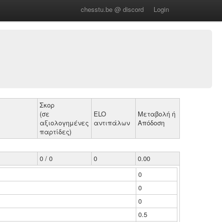
chesstu.be @ discord
Login
Σκορ
(σε
ELO
Μεταβολή ή
αξιολογημένες
αντιπάλων
Απόδοση
παρτίδες)
0 / 0
0
0.00
0
0
0
0.5