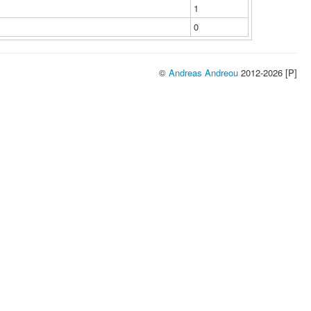
1
0
©
Andreas Andreou
2012-2026 [P]