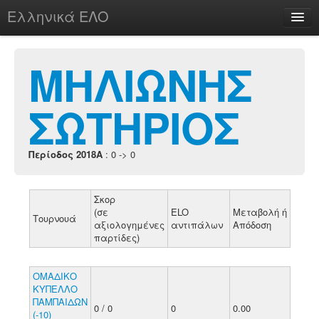
Ελληνικά ΕΛΟ
Περί
ΜΗΛΙΩΝΗΣ
ΣΩΤΗΡΙΟΣ
chesstu.be @ discord
Login
Περίοδος 2018A
: 0 -> 0
Σκορ
(σε
ELO
Μεταβολή ή
Τουρνουά
αξιολογημένες
αντιπάλων
Απόδοση
παρτίδες)
ΟΜΑΔΙΚΟ
ΚΥΠΕΛΛΟ
ΠΑΜΠΑΙΔΩΝ
0 / 0
0
0.00
(-10)