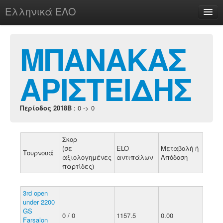
Ελληνικά ΕΛΟ
Περί
ΜΠΑΝΑΚΑΣ
ΑΡΙΣΤΕΙΔΗΣ
chesstu.be @ discord
Login
Περίοδος 2018B
: 0 -> 0
Σκορ
(σε
ELO
Μεταβολή ή
Τουρνουά
αξιολογημένες
αντιπάλων
Απόδοση
παρτίδες)
3rd open
under 2200
GS
0 / 0
1157.5
0.00
Farsalon