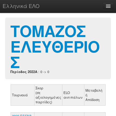
Ελληνικά ΕΛΟ
Περί
ΤΟΜΑΖΟΣ
ΕΛΕΥΘΕΡΙΟ
chesstu.be @ discord
Login
Σ
Περίοδος 2022A
: 0 -> 0
Σκορ
Μεταβολή
(σε
ELO
Τουρνουά
ή
αξιολογημένες
αντιπάλων
Απόδοση
παρτίδες)
2022 ESSNA