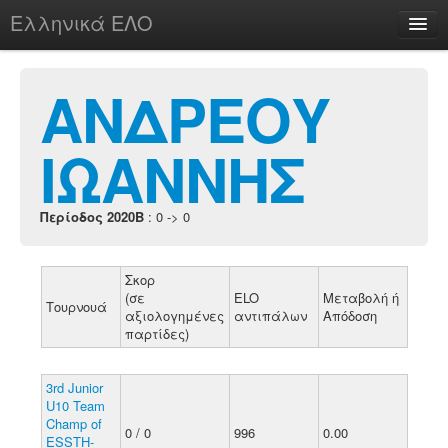
Ελληνικά ΕΛΟ
Περί
ΑΝΔΡΕΟΥ
ΙΩΑΝΝΗΣ
chesstu.be @ discord
Login
Περίοδος 2020B
: 0 -> 0
Σκορ
(σε
ELO
Μεταβολή ή
Τουρνουά
αξιολογημένες
αντιπάλων
Απόδοση
παρτίδες)
3rd Junior
U10 Team
Champ of
0 / 0
996
0.00
ESSTH-