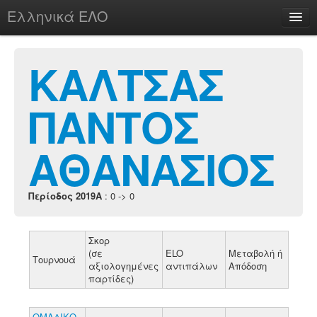
Ελληνικά ΕΛΟ
Περί
ΚΑΛΤΣΑΣ
ΠΑΝΤΟΣ
chesstu.be @ discord
Login
ΑΘΑΝΑΣΙΟΣ
Περίοδος 2019A
: 0 -> 0
Σκορ
(σε
ELO
Μεταβολή ή
Τουρνουά
αξιολογημένες
αντιπάλων
Απόδοση
παρτίδες)
OMAΔΙΚΟ