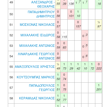
7
1
49
ΑΛΕΞΑΝΔΡΟΣ -
1
1
55
39
136
18
ΘΕΟΧΑΡΗΣ
0
0
1
ΠΑΠΑΔΗΜΗΤΡΙΟΥ
50
56
101
10
ΔΗΜΗΤΡΙΟΣ
0
0
½
51
ΜΟΣΧΟΝΑΣ ΝΙΚΟΛΑΟΣ
57
157
97
0
-
3
52
ΜΙΧΑΛΑΚΗΣ ΙΣΙΔΩΡΟΣ
0
58
115
0
0
5
53
ΜΙΧΑΛΑΚΗΣ ΑΝΤΩΝΙΟΣ
0
59
83
0
ΛΙΝΑΡΔΑΚΗΣ ΓΕΩΡΓΙΟΣ
6
54
0
60
ΑΝΤΩΝΙΟΣ
½
1
1
1
1
1
0
55
ΑΜΑΞΟΠΟΥΛΟΣ ΧΡΗΣΤΟΣ
49
73
29
42
10
72
222
1
0
56
ΚΟΥΤΣΟΥΜΠΑΣ ΜΑΡΚΟΣ
50
74
1
0
1
ΠΑΠΑΔΟΠΟΥΛΟΣ
57
51
75
201
ΓΕΩΡΓΙΟΣ
1
1
58
ΚΕΡΑΜΙΔΑΣ ΝΙΚΟΛΑΟΣ
52
77
1
+