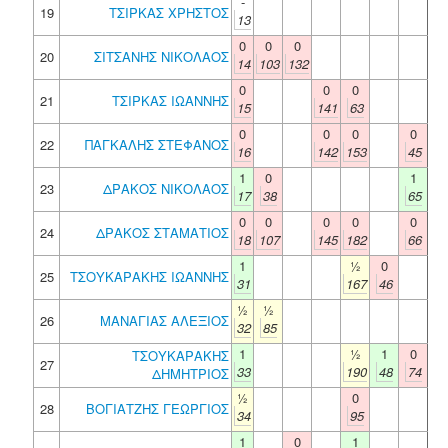
-
19
ΤΣΙΡΚΑΣ ΧΡΗΣΤΟΣ
13
0
0
0
20
ΣΙΤΣΑΝΗΣ ΝΙΚΟΛΑΟΣ
14
103
132
0
0
0
21
ΤΣΙΡΚΑΣ ΙΩΑΝΝΗΣ
15
141
63
0
0
0
0
22
ΠΑΓΚΑΛΗΣ ΣΤΕΦΑΝΟΣ
16
142
153
45
1
0
1
23
ΔΡΑΚΟΣ ΝΙΚΟΛΑΟΣ
17
38
65
0
0
0
0
0
24
ΔΡΑΚΟΣ ΣΤΑΜΑΤΙΟΣ
18
107
145
182
66
1
½
0
25
ΤΣΟΥΚΑΡΑΚΗΣ ΙΩΑΝΝΗΣ
31
167
46
½
½
26
ΜΑΝΑΓΙΑΣ ΑΛΕΞΙΟΣ
32
85
1
½
1
0
ΤΣΟΥΚΑΡΑΚΗΣ
27
33
190
48
74
ΔΗΜΗΤΡΙΟΣ
½
0
28
ΒΟΓΙΑΤΖΗΣ ΓΕΩΡΓΙΟΣ
34
95
1
0
1