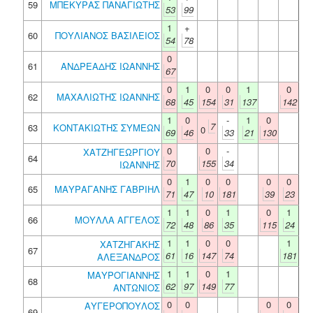
59
ΜΠΕΚΥΡΑΣ ΠΑΝΑΓΙΩΤΗΣ
53
99
1
+
60
ΠΟΥΛΙΑΝΟΣ ΒΑΣΙΛΕΙΟΣ
54
78
0
61
ΑΝΔΡΕΑΔΗΣ ΙΩΑΝΝΗΣ
67
0
1
0
0
1
0
62
ΜΑΧΑΛΙΩΤΗΣ ΙΩΑΝΝΗΣ
68
45
154
31
137
142
1
0
-
1
0
7
63
ΚΟΝΤΑΚΙΩΤΗΣ ΣΥΜΕΩΝ
0
69
46
33
21
130
0
0
-
ΧΑΤΖΗΓΕΩΡΓΙΟΥ
64
70
155
34
ΙΩΑΝΝΗΣ
0
1
0
0
0
0
65
ΜΑΥΡΑΓΑΝΗΣ ΓΑΒΡΙΗΛ
71
47
10
181
39
23
1
1
0
1
0
1
66
ΜΟΥΛΛΑ ΑΓΓΕΛΟΣ
72
48
86
35
115
24
1
1
0
0
1
ΧΑΤΖΗΓΑΚΗΣ
67
61
16
147
74
181
ΑΛΕΞΑΝΔΡΟΣ
1
1
0
1
ΜΑΥΡΟΓΙΑΝΝΗΣ
68
62
97
149
77
ΑΝΤΩΝΙΟΣ
0
0
0
0
ΑΥΓΕΡΟΠΟΥΛΟΣ
69