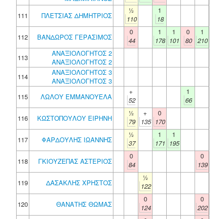
½
1
111
ΠΛΕΤΣΙΑΣ ΔΗΜΗΤΡΙΟΣ
110
18
0
1
1
0
1
112
ΒΑΝΔΩΡΟΣ ΓΕΡΑΣΙΜΟΣ
44
178
101
80
210
ΑΝΑΞΙΟΛΟΓΗΤΟΣ 2
113
ΑΝΑΞΙΟΛΟΓΗΤΟΣ 2
ΑΝΑΞΙΟΛΟΓΗΤΟΣ 3
114
ΑΝΑΞΙΟΛΟΓΗΤΟΣ 3
+
1
115
ΛΩΛΟΥ ΕΜΜΑΝΟΥΕΛΑ
52
66
½
+
0
116
ΚΩΣΤΟΠΟΥΛΟΥ ΕΙΡΗΝΗ
79
135
170
½
1
1
117
ΦΑΡΔΟΥΛΗΣ ΙΩΑΝΝΗΣ
37
171
195
0
0
118
ΓΚΙΟΥΖΕΠΑΣ ΑΣΤΕΡΙΟΣ
84
139
½
119
ΔΑΣΑΚΛΗΣ ΧΡΗΣΤΟΣ
122
0
0
120
ΘΑΝΑΤΗΣ ΘΩΜΑΣ
124
202