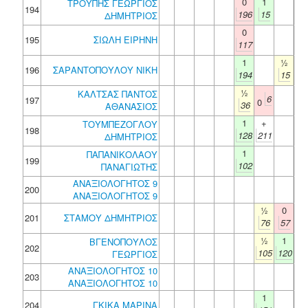
0
1
ΤΡΟΥΠΗΣ ΓΕΩΡΓΙΟΣ
194
196
15
ΔΗΜΗΤΡΙΟΣ
0
195
ΣΙΩΛΗ ΕΙΡΗΝΗ
117
1
½
196
ΣΑΡΑΝΤΟΠΟΥΛΟΥ ΝΙΚΗ
194
15
½
ΚΑΛΤΣΑΣ ΠΑΝΤΟΣ
6
197
0
36
ΑΘΑΝΑΣΙΟΣ
1
+
ΤΟΥΜΠΕΖΟΓΛΟΥ
198
128
211
ΔΗΜΗΤΡΙΟΣ
1
ΠΑΠΑΝΙΚΟΛΑΟΥ
199
102
ΠΑΝΑΓΙΩΤΗΣ
ΑΝΑΞΙΟΛΟΓΗΤΟΣ 9
200
ΑΝΑΞΙΟΛΟΓΗΤΟΣ 9
½
0
201
ΣΤΑΜΟΥ ΔΗΜΗΤΡΙΟΣ
76
57
½
1
ΒΓΕΝΟΠΟΥΛΟΣ
202
105
120
ΓΕΩΡΓΙΟΣ
ΑΝΑΞΙΟΛΟΓΗΤΟΣ 10
203
ΑΝΑΞΙΟΛΟΓΗΤΟΣ 10
1
204
ΓΚΙΚΑ ΜΑΡΙΝΑ