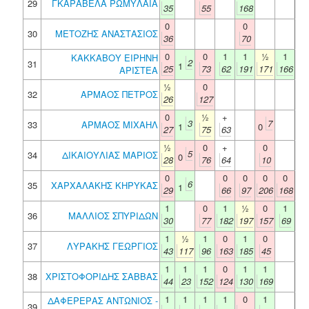
29
ΓΚΑΡΑΒΕΛΑ ΡΩΜΥΛΑΙΑ
35
55
168
0
0
30
ΜΕΤΟΖΗΣ ΑΝΑΣΤΑΣΙΟΣ
36
70
0
0
1
1
½
1
ΚΑΚΚΑΒΟΥ ΕΙΡΗΝΗ
2
31
1
25
73
62
191
171
166
ΑΡΙΣΤΕΑ
½
0
32
ΑΡΜΑΟΣ ΠΕΤΡΟΣ
26
127
0
½
+
3
7
33
ΑΡΜΑΟΣ ΜΙΧΑΗΛ
1
0
27
75
63
½
0
+
0
5
34
ΔΙΚΑΙΟΥΛΙΑΣ ΜΑΡΙΟΣ
0
28
76
64
10
0
0
0
0
0
6
35
ΧΑΡΧΑΛΑΚΗΣ ΚΗΡΥΚΑΣ
1
29
66
97
206
168
1
0
1
½
0
1
36
ΜΑΛΛΙΟΣ ΣΠΥΡΙΔΩΝ
30
77
182
197
157
69
1
½
1
0
1
0
37
ΛΥΡΑΚΗΣ ΓΕΩΡΓΙΟΣ
43
117
96
163
185
45
1
1
1
0
1
1
38
ΧΡΙΣΤΟΦΟΡΙΔΗΣ ΣΑΒΒΑΣ
44
23
152
124
130
169
1
1
1
1
0
1
ΔΑΦΕΡΕΡΑΣ ΑΝΤΩΝΙΟΣ -
39