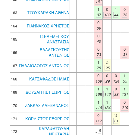
161
1
0
1
0
163
ΤΣΟΥΚΑΡΑΚΗ ΑΘΗΝΑ
37
189
44
73
0
164
ΓΙΑΝΝΑΚΟΣ ΧΡΗΣΤΟΣ
39
0
ΤΣΕΛΕΜΕΓΚΟΥ
165
40
ΑΝΑΣΤΑΣΙΑ
0
0
ΒΑΛΑΓΚΟΥΤΗΣ
166
73
31
ΑΝΤΩΝΙΟΣ
1
½
167
ΠΑΛΑΙΟΛΟΓΟΣ ΑΝΤΩΝΙΟΣ
75
25
0
0
0
1
168
ΚΑΤΣΑΦΑΔΟΣ ΗΛΙΑΣ
169
29
124
35
1
1
0
1
169
ΔΟΥΣΑΪΤΗΣ ΓΕΩΡΓΙΟΣ
168
146
38
121
1
1
0
170
ΖΑΚΚΑΣ ΑΛΕΞΑΝΔΡΟΣ
116
184
219
0
½
171
ΚΟΡΔΙΣΤΟΣ ΓΕΩΡΓΙΟΣ
117
31
ΚΑΡΑΦΑΣΟΥΛΗ
9
172
-
ΝΕΚΤΑΡΙΑ