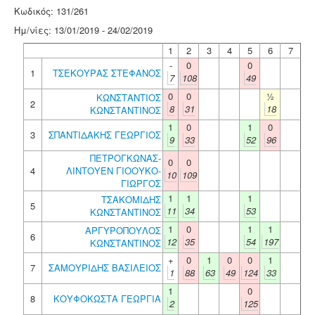
Κωδικός: 131/261
Ημ/νίες: 13/01/2019 - 24/02/2019
1
2
3
4
5
6
7
-
0
0
1
ΤΣΕΚΟΥΡΑΣ ΣΤΕΦΑΝΟΣ
7
108
49
0
0
½
ΚΩΝΣΤΑΝΤΙΟΣ
2
8
31
18
ΚΩΝΣΤΑΝΤΙΝΟΣ
1
0
1
0
3
ΣΠΑΝΤΙΔΑΚΗΣ ΓΕΩΡΓΙΟΣ
9
33
52
96
ΠΕΤΡΟΓΚΩΝΑΣ-
0
0
4
ΛΙΝΤΟΥΕΝ ΓΙΟΟΥΚΟ-
10
109
ΓΙΩΡΓΟΣ
1
1
1
ΤΣΑΚΟΜΙΔΗΣ
5
11
34
53
ΚΩΝΣΤΑΝΤΙΝΟΣ
1
0
1
1
ΑΡΓΥΡΟΠΟΥΛΟΣ
6
12
35
54
197
ΚΩΝΣΤΑΝΤΙΝΟΣ
+
0
1
0
0
1
7
ΣΑΜΟΥΡΙΔΗΣ ΒΑΣΙΛΕΙΟΣ
1
88
63
49
124
33
1
0
8
ΚΟΥΦΟΚΩΣΤΑ ΓΕΩΡΓΙΑ
2
125