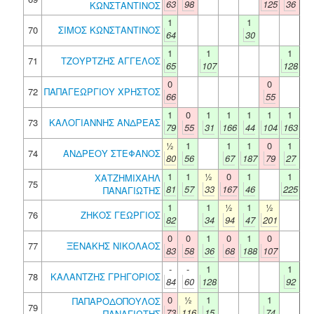
63
98
125
36
ΚΩΝΣΤΑΝΤΙΝΟΣ
1
1
70
ΣΙΜΟΣ ΚΩΝΣΤΑΝΤΙΝΟΣ
64
30
1
1
1
71
ΤΖΟΥΡΤZΗΣ ΑΓΓΕΛΟΣ
65
107
128
0
0
72
ΠΑΠΑΓΕΩΡΓΙΟΥ ΧΡΗΣΤΟΣ
66
55
1
0
1
1
1
1
1
73
ΚΑΛΟΓΙΑΝΝΗΣ ΑΝΔΡΕΑΣ
79
55
31
166
44
104
163
½
1
1
1
0
1
74
ΑΝΔΡΕΟΥ ΣΤΕΦΑΝΟΣ
80
56
67
187
79
27
1
1
½
0
1
1
ΧΑΤΖΗΜΙΧΑΗΛ
75
81
57
33
167
46
225
ΠΑΝΑΓΙΩΤΗΣ
1
1
½
1
½
76
ΖΗΚΟΣ ΓΕΩΡΓΙΟΣ
82
34
94
47
201
0
0
1
0
1
0
77
ΞΕΝΑΚΗΣ ΝΙΚΟΛΑΟΣ
83
58
36
68
188
107
-
-
1
1
78
ΚΑΛΑΝΤΖΗΣ ΓΡΗΓΟΡΙΟΣ
84
60
128
92
0
½
1
1
ΠΑΠΑΡΟΔΟΠΟΥΛΟΣ
79
73
116
15
74
ΠΑΝΑΓΙΩΤΗΣ