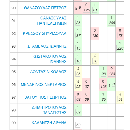
0
1
9
90
ΘΑΝΑΣΟΥΛΑΣ ΠΕΤΡΟΣ
0
125
81
1
1
ΘΑΝΑΣΟΥΛΑΣ
91
86
208
ΠΑΝΤΕΛΕΗΜΩΝ
1
0
0
92
ΚΡΕΣΣΟΥ ΣΠΥΡΙΔΟΥΛΑ
87
130
78
1
1
93
ΣΤΑΜΕΛΟΣ ΙΩΑΝΝΗΣ
15
226
1
½
ΚΩΣΤΑΚΟΠΟΥΛΟΣ
94
18
76
ΙΩΑΝΝΗΣ
½
1
0
95
ΔΟΝΤΑΣ ΝΙΚΟΛΑΟΣ
96
28
123
½
0
0
3
96
ΜΕΝΔΡΙΝΟΣ ΝΕΚΤΑΡΙΟΣ
1
95
37
108
0
0
1
½
97
ΒΑΤΟΥΓΙΟΣ ΓΕΩΡΓΙΟΣ
68
39
35
51
1
ΔΗΜΗΤΡΟΠΟΥΛΟΣ
98
69
ΠΑΝΑΓΙΩΤΗΣ
-
99
ΚΑΛΑΝΤΖΗ ΑΘΗΝΑ
59