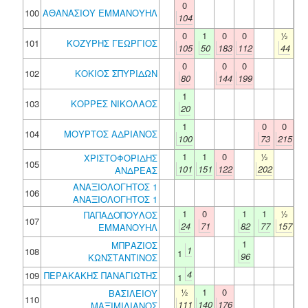
0
100
ΑΘΑΝΑΣΙΟΥ ΕΜΜΑΝΟΥΗΛ
104
0
1
0
0
½
101
ΚΟΖΥΡΗΣ ΓΕΩΡΓΙΟΣ
105
50
183
112
44
0
0
0
102
ΚΟΚΙΟΣ ΣΠΥΡΙΔΩΝ
80
144
199
1
103
ΚΟΡΡΕΣ ΝΙΚΟΛΑΟΣ
20
1
0
0
104
ΜΟΥΡΤΟΣ ΑΔΡΙΑΝΟΣ
100
73
215
1
1
0
½
ΧΡΙΣΤΟΦΟΡΙΔΗΣ
105
101
151
122
202
ΑΝΔΡΕΑΣ
ΑΝΑΞΙΟΛΟΓΗΤΟΣ 1
106
ΑΝΑΞΙΟΛΟΓΗΤΟΣ 1
1
0
1
1
½
ΠΑΠΑΔΟΠΟΥΛΟΣ
107
24
71
82
77
157
ΕΜΜΑΝΟΥΗΛ
1
ΜΠΡΑΖΙΟΣ
1
108
1
96
ΚΩΝΣΤΑΝΤΙΝΟΣ
4
109
ΠΕΡΑΚΑΚΗΣ ΠΑΝΑΓΙΩΤΗΣ
1
½
1
0
ΒΑΣΙΛΕΙΟΥ
110
111
140
176
ΜΑΞΙΜΙΛΙΑΝΟΣ