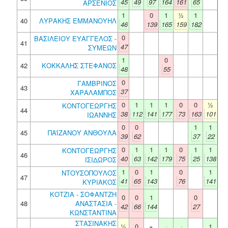
45
49
97
164
161
65
ΑΡΣΕΝΙΟΣ
1
0
1
½
1
40
ΛΥΡΑΚΗΣ ΕΜΜΑΝΟΥΗΛ
46
139
165
159
182
0
ΒΑΣΙΛΕΙΟΥ ΕΥΑΓΓΕΛΟΣ -
41
47
ΣΥΜΕΩΝ
1
0
42
ΚΟΚΚΑΛΗΣ ΣΤΕΦΑΝΟΣ
48
55
0
ΓΑΜΒΡΙΝΟΣ
43
37
ΧΑΡΑΛΑΜΠΟΣ
0
1
1
1
0
0
½
ΚΟΝΤΟΓΕΩΡΓΗΣ
44
38
112
141
177
73
163
101
ΙΩΑΝΝΗΣ
0
0
1
1
45
ΠΑΪΖΑΝΟΥ ΑΝΘΟΥΛΑ
39
62
37
22
0
1
1
1
0
1
1
ΚΟΝΤΟΓΕΩΡΓΗΣ
46
40
63
142
179
75
25
138
ΙΣΙΔΩΡΟΣ
1
0
1
0
1
ΝΤΟΥΣΟΠΟΥΛΟΣ
47
41
65
143
76
141
ΚΥΡΙΑΚΟΣ
ΚΟΤΖΙΑ - ΣΟΦΑΝΤΖΗ
0
0
1
0
48
ΑΝΑΣΤΑΣΙΑ -
42
66
144
27
ΚΩΝΣΤΑΝΤΙΝΑ
ΣΤΑΣΙΝΑΚΗΣ
½
0
+
1