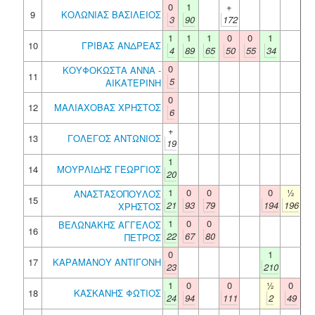
0
1
+
9
ΚΟΛΩΝΙΑΣ ΒΑΣΙΛΕΙΟΣ
3
90
172
1
1
1
0
0
1
10
ΓΡΙΒΑΣ ΑΝΔΡΕΑΣ
4
89
65
50
55
34
0
ΚΟΥΦΟΚΩΣΤΑ ΑΝΝΑ -
11
5
ΑΙΚΑΤΕΡΙΝΗ
0
12
ΜΑΛΙΑΧΟΒΑΣ ΧΡΗΣΤΟΣ
6
+
13
ΓΟΛΕΓΟΣ ΑΝΤΩΝΙΟΣ
19
1
14
ΜΟΥΡΛΙΔΗΣ ΓΕΩΡΓΙΟΣ
20
1
0
0
0
½
ΑΝΑΣΤΑΣΟΠΟΥΛΟΣ
15
21
93
79
194
196
ΧΡΗΣΤΟΣ
1
0
0
ΒΕΛΩΝΑΚΗΣ ΑΓΓΕΛΟΣ
16
22
67
80
ΠΕΤΡΟΣ
0
1
17
ΚΑΡΑΜΑΝΟΥ ΑΝΤΙΓΟΝΗ
23
210
1
0
0
½
0
18
ΚΑΣΚΑΝΗΣ ΦΩΤΙΟΣ
24
94
111
2
49