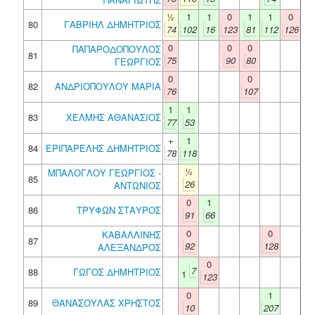
½
1
1
0
1
1
0
80
ΓΑΒΡΙΗΛ ΔΗΜΗΤΡΙΟΣ
74
102
16
123
81
112
126
0
0
0
ΠΑΠΑΡΟΔΟΠΟΥΛΟΣ
81
75
90
80
ΓΕΩΡΓΙΟΣ
0
0
82
ΑΝΔΡΙΟΠΟΥΛΟΥ ΜΑΡΙΑ
76
107
1
1
83
ΧΕΛΜΗΣ ΑΘΑΝΑΣΙΟΣ
77
53
+
1
84
ΕΡΙΠΑΡΕΛΗΣ ΔΗΜΗΤΡΙΟΣ
78
118
½
ΜΠΑΛΟΓΛΟΥ ΓΕΩΡΓΙΟΣ -
85
26
ΑΝΤΩΝΙΟΣ
0
1
86
ΤΡΥΦΩΝ ΣΤΑΥΡΟΣ
91
66
0
0
ΚΑΒΑΛΛΙΝΗΣ
87
92
128
ΑΛΕΞΑΝΔΡΟΣ
0
7
88
ΓΩΓΟΣ ΔΗΜΗΤΡΙΟΣ
1
123
0
1
89
ΘΑΝΑΣΟΥΛΑΣ ΧΡΗΣΤΟΣ
10
207