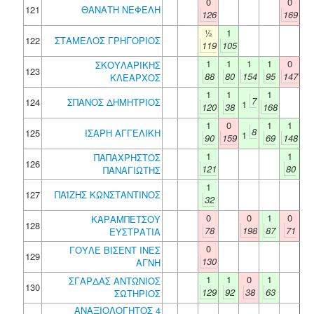
0
0
121
ΘΑΝΑΤΗ ΝΕΦΕΛΗ
126
169
½
1
122
ΣΤΑΜΕΛΟΣ ΓΡΗΓΟΡΙΟΣ
119
105
1
1
1
1
0
ΣΚΟΥΛΑΡΙΚΗΣ
123
88
80
154
95
147
ΚΛΕΑΡΧΟΣ
1
1
1
7
124
ΣΠΑΝΟΣ ΔΗΜΗΤΡΙΟΣ
1
120
38
168
1
0
1
1
8
125
ΙΣΑΡΗ ΑΓΓΕΛΙΚΗ
1
90
159
69
148
1
1
ΠΑΠΑΧΡΗΣΤΟΣ
126
121
80
ΠΑΝΑΓΙΩΤΗΣ
1
127
ΠΑΪΖΗΣ ΚΩΝΣΤΑΝΤΙΝΟΣ
32
0
0
1
0
ΚΑΡΑΜΠΕΤΣΟΥ
128
78
198
87
71
ΕΥΣΤΡΑΤΙΑ
0
ΓΟΥΛΕ ΒΙΣΕΝΤ ΙΝΕΣ
129
130
ΑΓΝΗ
1
1
0
1
ΣΓΑΡΔΑΣ ΑΝΤΩΝΙΟΣ
130
129
92
38
63
ΣΩΤΗΡΙΟΣ
ΑΝΑΞΙΟΛΟΓΗΤΟΣ 4