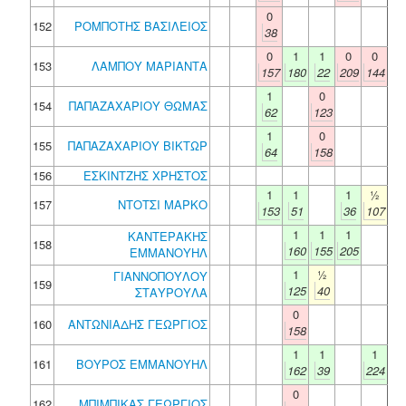
0
152
ΡΟΜΠΟΤΗΣ ΒΑΣΙΛΕΙΟΣ
38
0
1
1
0
0
153
ΛΑΜΠΟΥ ΜΑΡΙΑΝΤΑ
157
180
22
209
144
1
0
154
ΠΑΠΑΖΑΧΑΡΙΟΥ ΘΩΜΑΣ
62
123
1
0
155
ΠΑΠΑΖΑΧΑΡΙΟΥ ΒΙΚΤΩΡ
64
158
156
ΕΣΚΙΝΤΖΗΣ ΧΡΗΣΤΟΣ
1
1
1
½
157
ΝΤΟΤΣΙ ΜΑΡΚΟ
153
51
36
107
1
1
1
ΚΑΝΤΕΡΑΚΗΣ
158
160
155
205
ΕΜΜΑΝΟΥΗΛ
1
½
ΓΙΑΝΝΟΠΟΥΛΟΥ
159
125
40
ΣΤΑΥΡΟΥΛΑ
0
160
ΑΝΤΩΝΙΑΔΗΣ ΓΕΩΡΓΙΟΣ
158
1
1
1
161
ΒΟΥΡΟΣ ΕΜΜΑΝΟΥΗΛ
162
39
224
0
162
ΜΠΙΜΠΙΚΑΣ ΓΕΩΡΓΙΟΣ