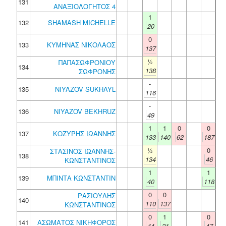
131
ΑΝΑΞΙΟΛΟΓΗΤΟΣ 4
1
132
SHAMASH MICHELLE
20
0
133
ΚΥΜΗΝΑΣ ΝΙΚΟΛΑΟΣ
137
½
ΠΑΠΑΣΩΦΡΟΝΙΟΥ
134
138
ΣΩΦΡΟΝΗΣ
-
135
NIYAZOV SUKHAYL
116
-
136
NIYAZOV BEKHRUZ
49
1
1
0
0
137
ΚΟΖΥΡΗΣ ΙΩΑΝΝΗΣ
133
140
62
187
½
0
ΣΤΑΣΙΝΟΣ ΙΩΑΝΝΗΣ-
138
134
46
ΚΩΝΣΤΑΝΤΙΝΟΣ
1
1
139
ΜΠΙΝΤΑ ΚΩΝΣΤΑΝΤΙΝ
40
118
0
0
ΡΑΣΙΟΥΛΗΣ
140
110
137
ΚΩΝΣΤΑΝΤΙΝΟΣ
0
1
0
141
ΑΣΩΜΑΤΟΣ ΝΙΚΗΦΟΡΟΣ
44
21
47