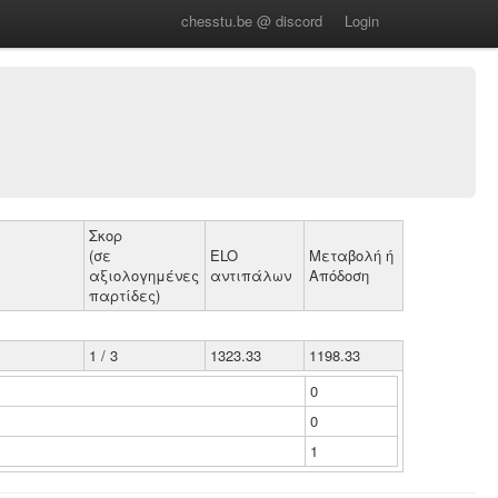
chesstu.be @ discord
Login
Σκορ
(σε
ELO
Μεταβολή ή
αξιολογημένες
αντιπάλων
Απόδοση
παρτίδες)
1 / 3
1323.33
1198.33
0
0
1