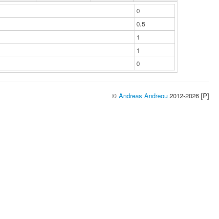
0
0.5
1
1
0
©
Andreas Andreou
2012-2026 [P]