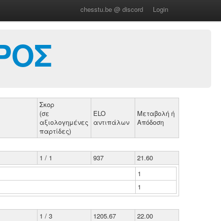
chesstu.be @ discord
Login
ΡΟΣ
Σκορ
(σε
ELO
Μεταβολή ή
αξιολογημένες
αντιπάλων
Απόδοση
παρτίδες)
1 / 1
937
21.60
1
1
1 / 3
1205.67
22.00