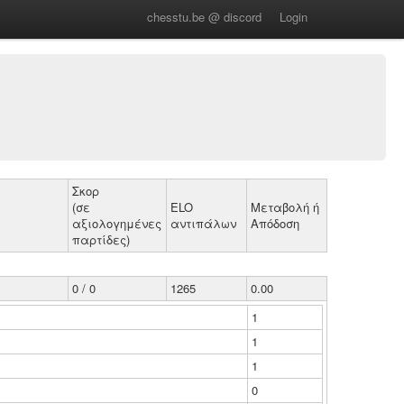
chesstu.be @ discord
Login
Σκορ
(σε
ELO
Μεταβολή ή
αξιολογημένες
αντιπάλων
Απόδοση
παρτίδες)
0 / 0
1265
0.00
1
1
1
0