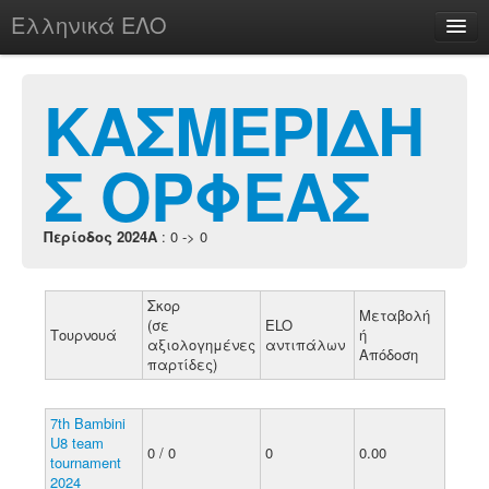
Ελληνικά ΕΛΟ
Περί
ΚΑΣΜΕΡΙΔΗ
Σ ΟΡΦΕΑΣ
chesstu.be @ discord
Login
Περίοδος 2024A
: 0 -> 0
Σκορ
Μεταβολή
(σε
ELO
Τουρνουά
ή
αξιολογημένες
αντιπάλων
Απόδοση
παρτίδες)
7th Bambini
U8 team
0 / 0
0
0.00
tournament
2024