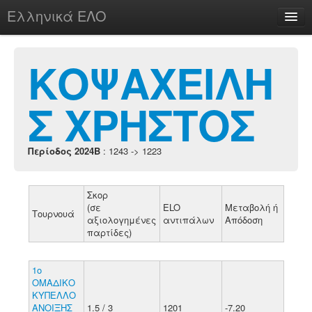
Ελληνικά ΕΛΟ
Περί
ΚΟΨΑΧΕΙΛΗ
Σ ΧΡΗΣΤΟΣ
chesstu.be @ discord
Login
Περίοδος 2024B
: 1243 -> 1223
Σκορ
(σε
ELO
Μεταβολή ή
Τουρνουά
αξιολογημένες
αντιπάλων
Απόδοση
παρτίδες)
1o
ΟΜΑΔΙΚΟ
ΚΥΠΕΛΛΟ
ΑΝΟΙΞΗΣ
1.5 / 3
1201
-7.20