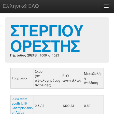
Ελληνικά ΕΛΟ
Περί
ΣΤΕΡΓΙΟΥ
ΟΡΕΣΤΗΣ
chesstu.be @ discord
Login
Περίοδος 2024B
: 1009 -> 1023
Σκορ
Μεταβολή
(σε
ELO
Τουρνουά
ή
αξιολογημένες
αντιπάλων
Απόδοση
παρτίδες)
2024 team
youth U16
0.5 / 3
1300.33
0.80
Championship
of Attica