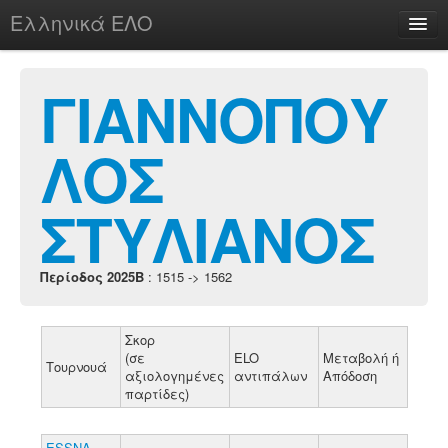
Ελληνικά ΕΛΟ
Περί
ΓΙΑΝΝΟΠΟΥ
ΛΟΣ
chesstu.be @ discord
Login
ΣΤΥΛΙΑΝΟΣ
Περίοδος 2025B
: 1515 -> 1562
Σκορ
(σε
ELO
Μεταβολή ή
Τουρνουά
αξιολογημένες
αντιπάλων
Απόδοση
παρτίδες)
ESSNA