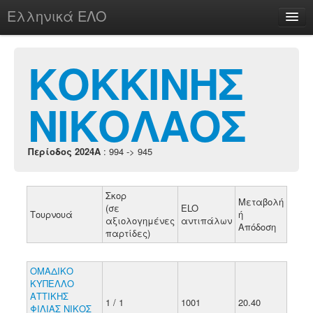
Ελληνικά ΕΛΟ
Περί
ΚΟΚΚΙΝΗΣ
ΝΙΚΟΛΑΟΣ
chesstu.be @ discord
Login
Περίοδος 2024A
: 994 -> 945
Σκορ
Μεταβολή
(σε
ELO
Τουρνουά
ή
αξιολογημένες
αντιπάλων
Απόδοση
παρτίδες)
ΟΜΑΔΙΚΟ
ΚΥΠΕΛΛΟ
ΑΤΤΙΚΗΣ
1 / 1
1001
20.40
ΦΙΛΙΑΣ ΝΙΚΟΣ