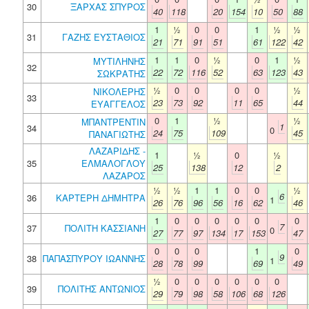
30
ΞΑΡΧΑΣ ΣΠΥΡΟΣ
40
118
20
154
10
50
88
1
½
0
0
1
½
½
31
ΓΑΖΗΣ ΕΥΣΤΑΘΙΟΣ
21
71
91
51
61
122
42
1
1
0
½
0
1
½
ΜΥΤΙΛΗΝΗΣ
32
22
72
116
52
63
123
43
ΣΩΚΡΑΤΗΣ
½
0
0
0
0
½
ΝΙΚΟΛΕΡΗΣ
33
23
73
92
11
65
44
ΕΥΑΓΓΕΛΟΣ
0
1
½
½
ΜΠΑΝΤΡΕΝΤΙΝ
1
34
0
24
75
109
45
ΠΑΝΑΓΙΩΤΗΣ
ΛΑΖΑΡΙΔΗΣ -
1
½
0
½
35
ΕΛΜΑΛΟΓΛΟΥ
25
138
12
2
ΛΑΖΑΡΟΣ
½
½
1
1
0
0
½
6
36
ΚΑΡΤΕΡΗ ΔΗΜΗΤΡΑ
1
26
76
96
56
16
62
46
1
0
0
0
0
0
0
7
37
ΠΟΛΙΤΗ ΚΑΣΣΙΑΝΗ
0
27
77
97
134
17
153
47
0
0
0
1
0
9
38
ΠΑΠΑΣΠΥΡΟΥ ΙΩΑΝΝΗΣ
1
28
78
99
69
49
½
0
0
0
0
0
0
39
ΠΟΛΙΤΗΣ ΑΝΤΩΝΙΟΣ
29
79
98
58
106
68
126