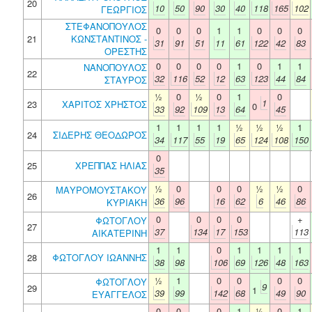
20
10
50
90
30
40
118
165
102
ΓΕΩΡΓΙΟΣ
ΣΤΕΦΑΝΟΠΟΥΛΟΣ
0
0
0
1
1
0
0
0
21
ΚΩΝΣΤΑΝΤΙΝΟΣ -
31
91
51
11
61
122
42
83
ΟΡΕΣΤΗΣ
0
0
0
0
1
0
1
1
ΝΑΝΟΠΟΥΛΟΣ
22
32
116
52
12
63
123
44
84
ΣΤΑΥΡΟΣ
½
0
½
0
1
0
1
23
ΧΑΡΙΤΟΣ ΧΡΗΣΤΟΣ
0
33
92
109
13
64
45
1
1
1
1
½
½
½
1
24
ΣΙΔΕΡΗΣ ΘΕΟΔΩΡΟΣ
34
117
55
19
65
124
108
150
0
25
ΧΡΕΠΠΑΣ ΗΛΙΑΣ
35
½
0
0
0
½
½
0
ΜΑΥΡΟΜΟΥΣΤΑΚΟΥ
26
36
96
16
62
6
46
86
ΚΥΡΙΑΚΗ
0
0
0
0
+
ΦΩΤΟΓΛΟΥ
27
37
134
17
153
113
ΑΙΚΑΤΕΡΙΝΗ
1
1
0
1
1
1
1
28
ΦΩΤΟΓΛΟΥ ΙΩΑΝΝΗΣ
38
98
106
69
126
48
163
½
1
0
0
0
0
ΦΩΤΟΓΛΟΥ
9
29
1
39
99
142
68
49
90
ΕΥΑΓΓΕΛΟΣ
0
0
0
1
½
0
1