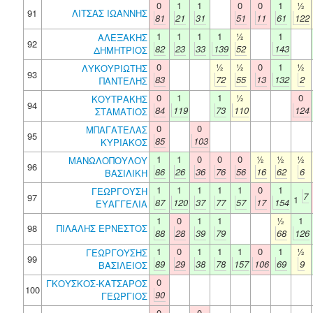
0
1
1
0
0
1
½
91
ΛΙΤΣΑΣ ΙΩΑΝΝΗΣ
81
21
31
51
11
61
122
1
1
1
1
½
1
ΑΛΕΞΑΚΗΣ
92
82
23
33
139
52
143
ΔΗΜΗΤΡΙΟΣ
0
½
½
0
1
½
ΛΥΚΟΥΡΙΩΤΗΣ
93
83
72
55
13
132
2
ΠΑΝΤΕΛΗΣ
0
1
1
½
0
ΚΟΥΤΡΑΚΗΣ
94
84
119
73
110
124
ΣΤΑΜΑΤΙΟΣ
0
0
ΜΠΑΓΑΤΕΛΑΣ
95
85
103
ΚΥΡΙΑΚΟΣ
1
1
0
0
0
½
½
½
ΜΑΝΩΛΟΠΟΥΛΟΥ
96
86
26
36
76
56
16
62
6
ΒΑΣΙΛΙΚΗ
1
1
1
1
1
0
1
ΓΕΩΡΓΟΥΣΗ
7
97
1
87
120
37
77
57
17
154
ΕΥΑΓΓΕΛΙΑ
1
0
1
1
½
1
98
ΠΙΛΑΛΗΣ ΕΡΝΕΣΤΟΣ
88
28
39
79
68
126
1
0
1
1
1
0
1
½
ΓΕΩΡΓΟΥΣΗΣ
99
89
29
38
78
157
106
69
9
ΒΑΣΙΛΕΙΟΣ
0
ΓΚΟΥΣΚΟΣ-ΚΑΤΣΑΡΟΣ
100
90
ΓΕΩΡΓΙΟΣ
0
0