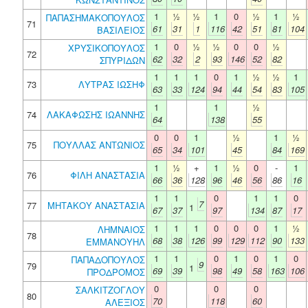
1
½
½
1
0
½
1
½
ΠΑΠΑΣΗΜΑΚΟΠΟΥΛΟΣ
71
61
31
1
116
42
51
81
104
ΒΑΣΙΛΕΙΟΣ
1
0
½
½
0
0
½
ΧΡΥΣΙΚΟΠΟΥΛΟΣ
72
62
32
2
93
146
52
82
ΣΠΥΡΙΔΩΝ
1
1
1
0
1
½
½
1
73
ΛΥΤΡΑΣ ΙΩΣΗΦ
63
33
124
94
44
54
83
105
1
1
½
74
ΛΑΚΑΦΩΣΗΣ ΙΩΑΝΝΗΣ
64
138
55
0
0
1
½
1
½
75
ΠΟΥΛΛΑΣ ΑΝΤΩΝΙΟΣ
65
34
101
45
84
169
1
½
+
1
½
0
-
1
76
ΦΙΛΗ ΑΝΑΣΤΑΣΙΑ
66
36
128
96
46
56
86
16
1
1
0
1
1
0
7
77
ΜΗΤΑΚΟΥ ΑΝΑΣΤΑΣΙΑ
1
67
37
97
134
87
17
1
1
1
0
0
0
1
½
ΛΗΜΝΑΙΟΣ
78
68
38
126
99
129
112
90
133
ΕΜΜΑΝΟΥΗΛ
1
1
0
1
0
1
0
ΠΑΠΑΔΟΠΟΥΛΟΣ
9
79
1
69
39
98
49
58
163
106
ΠΡΟΔΡΟΜΟΣ
0
0
0
ΣΑΛΚΙΤΖΟΓΛΟΥ
80
70
118
60
ΑΛΕΞΙΟΣ