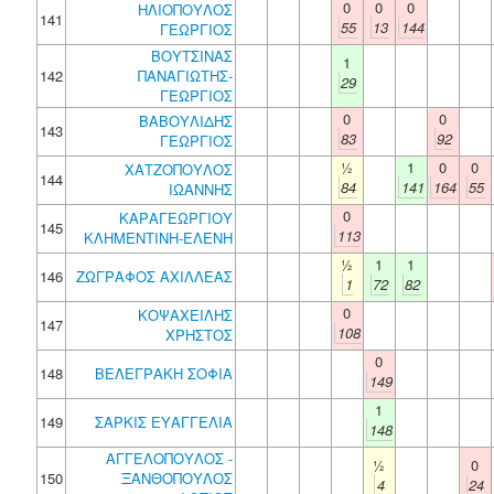
0
0
0
ΗΛΙΟΠΟΥΛΟΣ
141
55
13
144
ΓΕΩΡΓΙΟΣ
ΒΟΥΤΣΙΝΑΣ
1
142
ΠΑΝΑΓΙΩΤΗΣ-
29
ΓΕΩΡΓΙΟΣ
0
0
ΒΑΒΟΥΛΙΔΗΣ
143
83
92
ΓΕΩΡΓΙΟΣ
½
1
0
0
ΧΑΤΖΟΠΟΥΛΟΣ
144
84
141
164
55
ΙΩΑΝΝΗΣ
0
ΚΑΡΑΓΕΩΡΓΙΟΥ
145
113
ΚΛΗΜΕΝΤΙΝΗ-ΕΛΕΝΗ
½
1
1
146
ΖΩΓΡΑΦΟΣ ΑΧΙΛΛΕΑΣ
1
72
82
0
ΚΟΨΑΧΕΙΛΗΣ
147
108
ΧΡΗΣΤΟΣ
0
148
ΒΕΛΕΓΡΑΚΗ ΣΟΦΙΑ
149
1
149
ΣΑΡΚΙΣ ΕΥΑΓΓΕΛΙΑ
148
ΑΓΓΕΛΟΠΟΥΛΟΣ -
½
0
150
ΞΑΝΘΟΠΟΥΛΟΣ
4
24