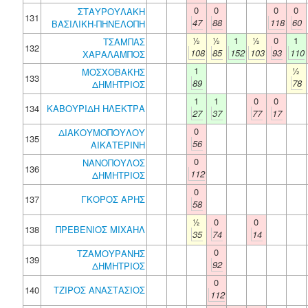
0
0
0
0
ΣΤΑΥΡΟΥΛΑΚΗ
131
47
88
118
60
ΒΑΣΙΛΙΚΗ-ΠΗΝΕΛΟΠΗ
½
½
1
½
0
1
ΤΣΑΜΠΑΣ
132
108
85
152
103
93
110
ΧΑΡΑΛΑΜΠΟΣ
1
½
ΜΟΣΧΟΒΑΚΗΣ
133
89
78
ΔΗΜΗΤΡΙΟΣ
1
1
0
0
134
ΚΑΒΟΥΡΙΔΗ ΗΛΕΚΤΡΑ
27
37
77
17
0
ΔΙΑΚΟΥΜΟΠΟΥΛΟΥ
135
56
ΑΙΚΑΤΕΡΙΝΗ
0
ΝΑΝΟΠΟΥΛΟΣ
136
112
ΔΗΜΗΤΡΙΟΣ
0
137
ΓΚΟΡΟΣ ΑΡΗΣ
58
½
0
0
138
ΠΡΕΒΕΝΙΟΣ ΜΙΧΑΗΛ
35
74
14
0
ΤΖΑΜΟΥΡΑΝΗΣ
139
92
ΔΗΜΗΤΡΙΟΣ
0
140
ΤΖΙΡΟΣ ΑΝΑΣΤΑΣΙΟΣ
112