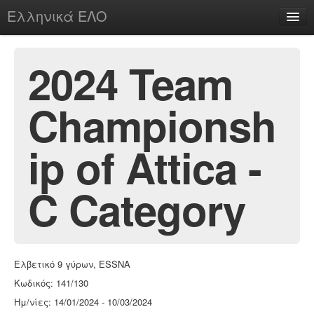
Ελληνικά ΕΛΟ
Περί
2024 Team
Championsh
chesstu.be @ discord
Login
ip of Attica -
C Category
Ελβετικό 9 γύρων, ESSNA
Κωδικός: 141/130
Ημ/νίες: 14/01/2024 - 10/03/2024