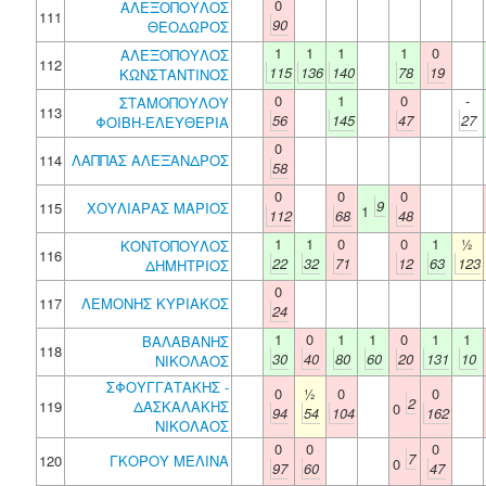
0
ΑΛΕΞΟΠΟΥΛΟΣ
111
90
ΘΕΟΔΩΡΟΣ
1
1
1
1
0
ΑΛΕΞΟΠΟΥΛΟΣ
112
115
136
140
78
19
ΚΩΝΣΤΑΝΤΙΝΟΣ
0
1
0
-
ΣΤΑΜΟΠΟΥΛΟΥ
113
56
145
47
27
ΦΟΙΒΗ-ΕΛΕΥΘΕΡΙΑ
0
114
ΛΑΠΠΑΣ ΑΛΕΞΑΝΔΡΟΣ
58
0
0
0
9
115
ΧΟΥΛΙΑΡΑΣ ΜΑΡΙΟΣ
1
112
68
48
1
1
0
0
1
½
ΚΟΝΤΟΠΟΥΛΟΣ
116
22
32
71
12
63
123
ΔΗΜΗΤΡΙΟΣ
0
117
ΛΕΜΟΝΗΣ ΚΥΡΙΑΚΟΣ
24
1
0
1
1
0
1
1
ΒΑΛΑΒΑΝΗΣ
118
30
40
80
60
20
131
10
ΝΙΚΟΛΑΟΣ
ΣΦΟΥΓΓΑΤΑΚΗΣ -
0
½
0
0
2
119
ΔΑΣΚΑΛΑΚΗΣ
0
94
54
104
162
ΝΙΚΟΛΑΟΣ
0
0
0
7
120
ΓΚΟΡΟΥ ΜΕΛΙΝΑ
0
97
60
47