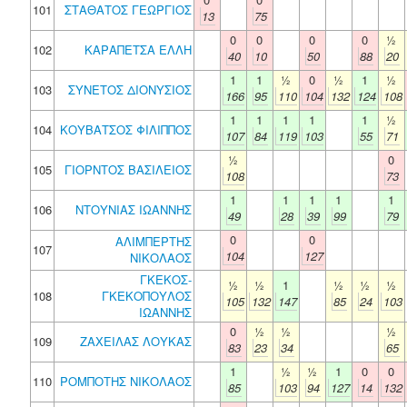
101
ΣΤΑΘΑΤΟΣ ΓΕΩΡΓΙΟΣ
13
75
0
0
0
0
½
102
ΚΑΡΑΠΕΤΣΑ ΕΛΛΗ
40
10
50
88
20
1
1
½
0
½
1
½
103
ΣΥΝΕΤΟΣ ΔΙΟΝΥΣΙΟΣ
166
95
110
104
132
124
108
1
1
1
1
1
½
104
ΚΟΥΒΑΤΣΟΣ ΦΙΛΙΠΠΟΣ
107
84
119
103
55
71
½
0
105
ΓΙΟΡΝΤΟΣ ΒΑΣΙΛΕΙΟΣ
108
73
1
1
1
1
1
106
ΝΤΟΥΝΙΑΣ ΙΩΑΝΝΗΣ
49
28
39
99
79
0
0
ΑΛΙΜΠΕΡΤΗΣ
107
104
127
ΝΙΚΟΛΑΟΣ
ΓΚΕΚΟΣ-
½
½
1
½
½
½
108
ΓΚΕΚΟΠΟΥΛΟΣ
105
132
147
85
24
103
ΙΩΑΝΝΗΣ
0
½
½
½
109
ΖΑΧΕΙΛΑΣ ΛΟΥΚΑΣ
83
23
34
65
1
½
½
1
0
0
110
ΡΟΜΠΟΤΗΣ ΝΙΚΟΛΑΟΣ
85
103
94
127
14
132