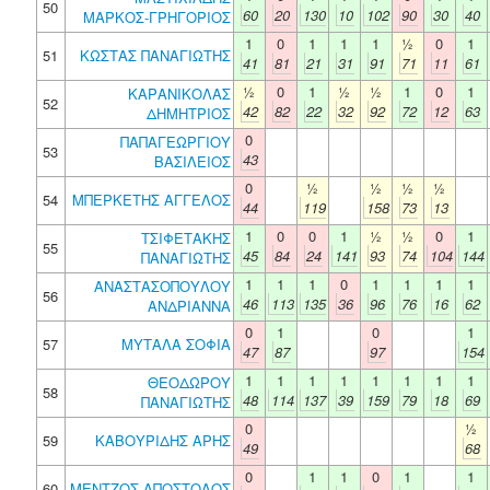
50
60
20
130
10
102
90
30
40
ΜΑΡΚΟΣ-ΓΡΗΓΟΡΙΟΣ
1
0
1
1
1
½
0
1
51
ΚΩΣΤΑΣ ΠΑΝΑΓΙΩΤΗΣ
41
81
21
31
91
71
11
61
½
0
1
½
½
1
0
1
ΚΑΡΑΝΙΚΟΛΑΣ
52
42
82
22
32
92
72
12
63
ΔΗΜΗΤΡΙΟΣ
0
ΠΑΠΑΓΕΩΡΓΙΟΥ
53
43
ΒΑΣΙΛΕΙΟΣ
0
½
½
½
½
54
ΜΠΕΡΚΕΤΗΣ ΑΓΓΕΛΟΣ
44
119
158
73
13
1
0
0
1
½
½
0
1
ΤΣΙΦΕΤΑΚΗΣ
55
45
84
24
141
93
74
104
144
ΠΑΝΑΓΙΩΤΗΣ
1
1
1
0
1
1
1
1
ΑΝΑΣΤΑΣΟΠΟΥΛΟΥ
56
46
113
135
36
96
76
16
62
ΑΝΔΡΙΑΝΝΑ
0
1
0
1
57
ΜΥΤΑΛΑ ΣΟΦΙΑ
47
87
97
154
1
1
1
1
1
1
1
1
ΘΕΟΔΩΡΟΥ
58
48
114
137
39
159
79
18
69
ΠΑΝΑΓΙΩΤΗΣ
0
½
59
ΚΑΒΟΥΡΙΔΗΣ ΑΡΗΣ
49
68
0
1
1
0
1
1
60
ΜΕΝΤΖΟΣ ΑΠΟΣΤΟΛΟΣ