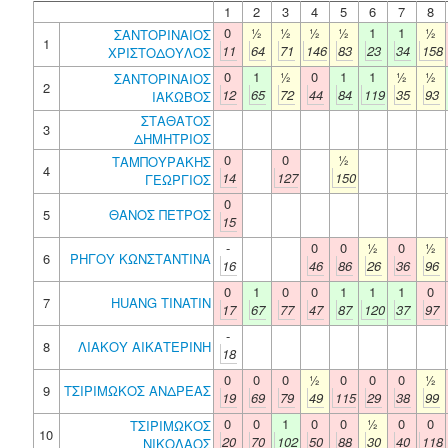
1
2
3
4
5
6
7
8
0
½
½
½
½
1
1
½
ΣΑΝΤΟΡΙΝΑΙΟΣ
1
11
64
71
146
83
23
34
158
ΧΡΙΣΤΟΔΟΥΛΟΣ
0
1
½
0
1
1
½
½
ΣΑΝΤΟΡΙΝΑΙΟΣ
2
12
65
72
44
84
119
35
93
ΙΑΚΩΒΟΣ
ΣΤΑΘΑΤΟΣ
3
ΔΗΜΗΤΡΙΟΣ
0
0
½
ΤΑΜΠΟΥΡΑΚΗΣ
4
14
127
150
ΓΕΩΡΓΙΟΣ
0
5
ΘΑΝΟΣ ΠΕΤΡΟΣ
15
-
0
0
½
0
½
6
ΡΗΓΟΥ ΚΩΝΣΤΑΝΤΙΝΑ
16
46
86
26
36
96
0
1
0
0
1
1
1
0
7
HUANG TINATIN
17
67
77
47
87
120
37
97
-
8
ΛΙΑΚΟΥ ΑΙΚΑΤΕΡΙΝΗ
18
0
0
0
½
0
0
0
½
9
ΤΣΙΡΙΜΩΚΟΣ ΑΝΔΡΕΑΣ
19
69
79
49
115
29
38
99
0
0
1
0
0
½
0
0
ΤΣΙΡΙΜΩΚΟΣ
10
20
70
102
50
88
30
40
118
ΝΙΚΟΛΑΟΣ