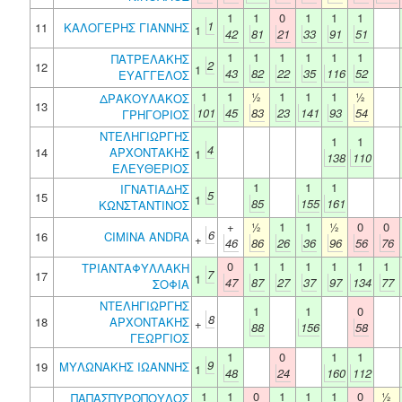
1
1
0
1
1
1
1
11
ΚΑΛΟΓΕΡΗΣ ΓΙΑΝΝΗΣ
1
42
81
21
33
91
51
1
1
1
1
1
1
ΠΑΤΡΕΛΑΚΗΣ
2
12
1
43
82
22
35
116
52
ΕΥΑΓΓΕΛΟΣ
1
1
½
1
1
1
½
ΔΡΑΚΟΥΛΑΚΟΣ
13
101
45
83
23
141
93
54
ΓΡΗΓΟΡΙΟΣ
ΝΤΕΛΗΓΙΩΡΓΗΣ
1
1
4
14
ΑΡΧΟΝΤΑΚΗΣ
1
138
110
ΕΛΕΥΘΕΡΙΟΣ
1
1
1
ΙΓΝΑΤΙΑΔΗΣ
5
15
1
85
155
161
ΚΩΝΣΤΑΝΤΙΝΟΣ
+
½
1
1
½
0
0
6
16
CIMINA ANDRA
+
46
86
26
36
96
56
76
0
1
1
1
1
1
1
ΤΡΙΑΝΤΑΦΥΛΛΑΚΗ
7
17
1
47
87
27
37
97
134
77
ΣΟΦΙΑ
ΝΤΕΛΗΓΙΩΡΓΗΣ
1
1
0
8
18
ΑΡΧΟΝΤΑΚΗΣ
+
88
156
58
ΓΕΩΡΓΙΟΣ
1
0
1
1
9
19
ΜΥΛΩΝΑΚΗΣ ΙΩΑΝΝΗΣ
1
48
24
160
112
1
1
0
1
1
1
0
½
ΠΑΠΑΣΠΥΡΟΠΟΥΛΟΣ