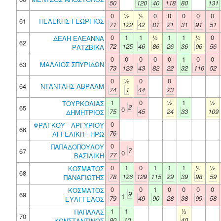
50
120
40
118
80
131
0
½
½
0
0
0
0
0
61
ΠΕΛΕΚΗΣ ΓΕΩΡΓΙΟΣ
71
122
42
81
21
31
91
51
0
1
1
½
1
1
½
0
ΔΕΛΗ ΕΛΕΑΝΝΑ
62
72
125
46
86
26
36
96
56
ΡΑΤΖΒΙΚΑ
0
0
0
0
0
1
0
0
63
ΜΑΛΛΙΟΣ ΣΠΥΡΙΔΩΝ
73
123
43
82
22
32
116
52
0
½
0
0
64
ΝΤΑΝΤΑΗΣ ΑΒΡΑΑΜ
74
1
44
23
1
0
½
1
½
ΤΟΥΡΚΟΛΙΑΣ
2
65
0
75
45
24
33
109
ΔΗΜΗΤΡΙΟΣ
0
ΦΡΑΓΚΟΥ - ΑΡΓΥΡΙΟΥ
66
76
ΑΓΓΕΛΙΚΗ - ΗΡΩ
0
ΠΑΠΑΔΟΠΟΥΛΟΥ
7
67
0
77
ΒΑΣΙΛΙΚΗ
0
1
0
1
1
1
½
½
ΚΟΣΜΑΤΟΣ
68
78
126
129
115
29
39
98
59
ΠΑΝΑΓΙΩΤΗΣ
0
0
1
0
0
0
0
ΚΟΣΜΑΤΟΣ
9
69
1
79
49
90
28
38
99
58
ΕΥΑΓΓΕΛΟΣ
1
1
½
ΠΑΠΑΛΑΣ
70
80
10
40
ΚΩΝΣΤΑΝΤΙΝΟΣ