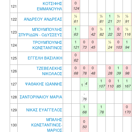
0
ΚΟΤΣΙΦΗΣ
121
124
ΕΜΜΑΝΟΥΗΛ
½
½
1
½
½
122
ΑΝΔΡΕΟΥ ΑΝΔΡΕΑΣ
61
81
21
31
91
1
0
½
1
0
½
ΜΠΟΥΜΠΟΥΛΗΣ
123
63
42
82
22
32
116
ΣΠΥΡΙΔΩΝ - ΟΔΥΣΣΕΥΣ
1
0
0
½
0
1
ΤΡΟΥΜΠΟΥΝΗΣ
124
121
73
45
24
103
94
ΚΩΝΣΤΑΝΤΙΝΟΣ
0
125
ΕΓΓΕΛΗ ΒΑΣΙΛΙΚΗ
62
0
0
0
0
1
0
ΤΖΕΒΕΛΕΚΗΣ
126
68
78
48
28
39
98
ΝΙΚΟΛΑΟΣ
1
0
1
1
4
127
ΨΑΘΑΚΗΣ ΙΩΑΝΝΗΣ
1
107
110
85
167
-
128
ΣΑΝΤΟΡΙΝΑΙΟΥ ΜΑΡΙΑ
76
1
1
0
129
ΝΙΚΑΣ ΕΥΑΓΓΕΛΟΣ
68
78
170
ΜΠΑΛΗΣ
0
130
ΚΩΝΣΤΑΝΤΙΝΟΣ-
50
ΜΑΡΙΟΣ