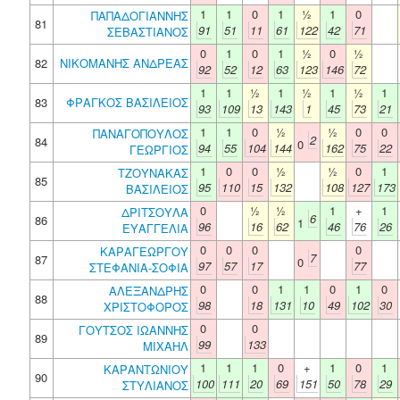
1
1
0
1
½
1
0
ΠΑΠΑΔΟΓΙΑΝΝΗΣ
81
91
51
11
61
122
42
71
ΣΕΒΑΣΤΙΑΝΟΣ
0
1
0
1
½
0
½
82
ΝΙΚΟΜΑΝΗΣ ΑΝΔΡΕΑΣ
92
52
12
63
123
146
72
1
1
½
1
½
1
½
1
83
ΦΡΑΓΚΟΣ ΒΑΣΙΛΕΙΟΣ
93
109
13
143
1
45
73
21
1
1
0
½
½
0
0
ΠΑΝΑΓΟΠΟΥΛΟΣ
2
84
0
94
55
104
144
162
75
22
ΓΕΩΡΓΙΟΣ
1
0
0
½
½
0
1
ΤΖΟΥΝΑΚΑΣ
85
95
110
15
132
108
127
173
ΒΑΣΙΛΕΙΟΣ
0
½
½
1
+
1
ΔΡΙΤΣΟΥΛΑ
6
86
1
96
16
62
46
76
26
ΕΥΑΓΓΕΛΙΑ
0
0
0
0
ΚΑΡΑΓΕΩΡΓΟΥ
7
87
0
97
57
17
77
ΣΤΕΦΑΝΙΑ-ΣΟΦΙΑ
0
0
1
1
0
1
0
ΑΛΕΞΑΝΔΡΗΣ
88
98
18
131
10
49
102
30
ΧΡΙΣΤΟΦΟΡΟΣ
0
0
ΓΟΥΤΣΟΣ ΙΩΑΝΝΗΣ
89
99
133
ΜΙΧΑΗΛ
1
1
1
0
+
1
0
1
ΚΑΡΑΝΤΩΝΙΟΥ
90
100
111
20
69
151
50
78
29
ΣΤΥΛΙΑΝΟΣ