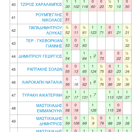
1
1
1
0
0
½
1
0
40
ΤΖΙΡΟΣ ΧΑΡΑΛΑΜΠΟΣ
30
102
118
60
20
70
10
50
0
ΡΟΥΜΠΕΓΛΗΣ
41
51
ΝΙΚΟΛΑΟΣ
½
0
½
1
1
0
1
½
ΠΑΠΑΔΗΜΗΤΡΙΟΥ
42
52
11
61
123
71
81
21
31
ΛΟΥΚΑΣ
1
0
1
½
ΤΕΡ - ΓΚΕΒΟΡΚΙΑΝ
43
53
12
63
32
ΓΙΑΝΝΗΣ
1
1
0
0
½
2
44
ΔΗΜΗΤΡΙΟΥ ΓΕΩΡΓΙΟΣ
1
54
64
73
22
33
0
0
1
1
½
0
1
½
45
ΡΑΠΤΑΚΗΣ ΣΟΛΩΝ
55
13
65
124
75
83
23
34
0
-
0
½
0
½
½
6
46
ΛΙΑΡΟΚΑΠΗ ΝΑΤΑΛΙΑ
1
56
16
62
76
86
26
36
1
1
1
1
1
1
7
47
ΤΥΡΑΚΗ ΑΙΚΑΤΕΡΙΝΗ
1
57
17
131
113
120
37
0
0
1
1
0
ΜΑΣΤΙΧΙΑΔΗΣ
48
58
19
126
115
28
ΕΜΜΑΝΟΥΗΛ
1
0
1
½
0
1
1
1
ΜΑΣΤΙΧΙΑΔΗΣ
49
59
106
69
9
79
88
29
38
ΔΗΜΗΤΡΙΟΣ
1
0
1
1
1
0
1
1
ΜΑΣΤΙΧΙΑΔΗΣ