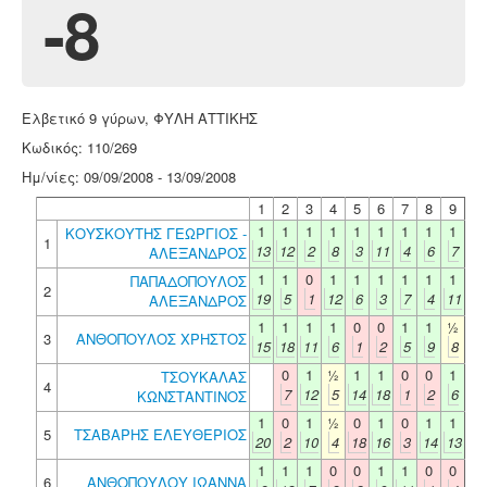
-8
Ελβετικό 9 γύρων, ΦΥΛΗ ΑΤΤΙΚΗΣ
Κωδικός: 110/269
Ημ/νίες: 09/09/2008 - 13/09/2008
1
2
3
4
5
6
7
8
9
1
1
1
1
1
1
1
1
1
ΚΟΥΣΚΟΥΤΗΣ ΓΕΩΡΓΙΟΣ -
1
13
12
2
8
3
11
4
6
7
ΑΛΕΞΑΝΔΡΟΣ
1
1
0
1
1
1
1
1
1
ΠΑΠΑΔΟΠΟΥΛΟΣ
2
19
5
1
12
6
3
7
4
11
ΑΛΕΞΑΝΔΡΟΣ
1
1
1
1
0
0
1
1
½
3
ΑΝΘΟΠΟΥΛΟΣ ΧΡΗΣΤΟΣ
15
18
11
6
1
2
5
9
8
0
1
½
1
1
0
0
1
ΤΣΟΥΚΑΛΑΣ
4
7
12
5
14
18
1
2
6
ΚΩΝΣΤΑΝΤΙΝΟΣ
1
0
1
½
0
1
0
1
1
5
ΤΣΑΒΑΡΗΣ ΕΛΕΥΘΕΡΙΟΣ
20
2
10
4
18
16
3
14
13
1
1
1
0
0
1
1
0
0
6
ΑΝΘΟΠΟΥΛΟΥ ΙΩΑΝΝΑ