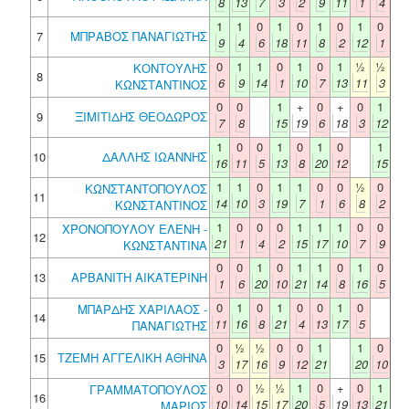
8
13
7
3
2
9
11
1
4
1
1
0
1
0
1
0
1
0
7
ΜΠΡΑΒΟΣ ΠΑΝΑΓΙΩΤΗΣ
9
4
6
18
11
8
2
12
1
0
1
1
0
1
0
1
½
½
ΚΟΝΤΟΥΛΗΣ
8
6
9
14
1
10
7
13
11
3
ΚΩΝΣΤΑΝΤΙΝΟΣ
0
0
1
+
0
+
0
1
9
ΞΙΜΙΤΙΔΗΣ ΘΕΟΔΩΡΟΣ
7
8
15
19
6
18
3
12
1
0
0
1
0
1
0
1
10
ΔΑΛΛΗΣ ΙΩΑΝΝΗΣ
16
11
5
13
8
20
12
15
1
1
0
1
1
0
0
½
0
ΚΩΝΣΤΑΝΤΟΠΟΥΛΟΣ
11
14
10
3
19
7
1
6
8
2
ΚΩΝΣΤΑΝΤΙΝΟΣ
1
0
0
0
1
1
1
0
0
ΧΡΟΝΟΠΟΥΛΟΥ ΕΛΕΝΗ -
12
21
1
4
2
15
17
10
7
9
ΚΩΝΣΤΑΝΤΙΝΑ
0
0
1
0
1
1
0
1
0
13
ΑΡΒΑΝΙΤΗ ΑΙΚΑΤΕΡΙΝΗ
1
6
20
10
21
14
8
16
5
0
1
0
1
0
0
1
0
ΜΠΑΡΔΗΣ ΧΑΡΙΛΑΟΣ -
14
11
16
8
21
4
13
17
5
ΠΑΝΑΓΙΩΤΗΣ
0
½
½
0
0
1
1
0
15
ΤΖΕΜΗ ΑΓΓΕΛΙΚΗ ΑΘΗΝΑ
3
17
16
9
12
21
20
10
0
0
½
½
1
0
+
0
1
ΓΡΑΜΜΑΤΟΠΟΥΛΟΣ
16
10
14
15
17
20
5
19
13
21
ΜΑΡΙΟΣ