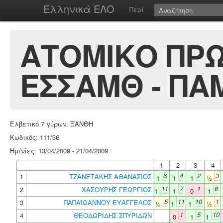
Ελληνικά ΕΛΟ
Περί
ΑΤΟΜΙΚΟ ΠΡΩ
ΕΣΣΑΜΘ - ΠΑΜ
Ελβετικό 7 γύρων, ΞΑΝΘΗ
Κωδικός: 111/36
Ημ/νίες: 13/04/2009 - 21/04/2009
1
2
3
4
6
4
2
3
1
ΤΖΑΝΕΤΑΚΗΣ ΑΘΑΝΑΣΙΟΣ
1
1
1
½
11
7
1
6
2
ΧΑΣΟΥΡΗΣ ΓΕΩΡΓΙΟΣ
1
1
0
1
5
11
10
1
3
ΠΑΠΑΪΩΑΝΝΟΥ ΕΥΑΓΓΕΛΟΣ
½
1
1
½
1
5
10
4
ΘΕΟΔΩΡΙΔΗΣ ΣΠΥΡΙΔΩΝ
0
1
1