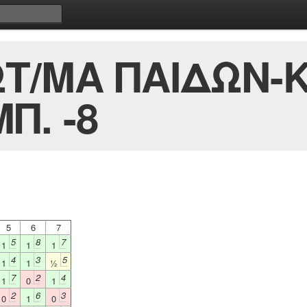
Τ/ΜΑ ΠΑΙΔΩΝ-
Π. -8
5
6
7
5
8
7
1
1
1
4
3
5
1
1
½
7
2
4
1
0
1
2
6
3
0
1
0