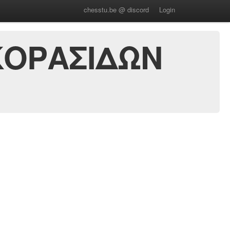
chesstu.be @ discord
Login
ΚΟΡΑΣΙΔΩΝ