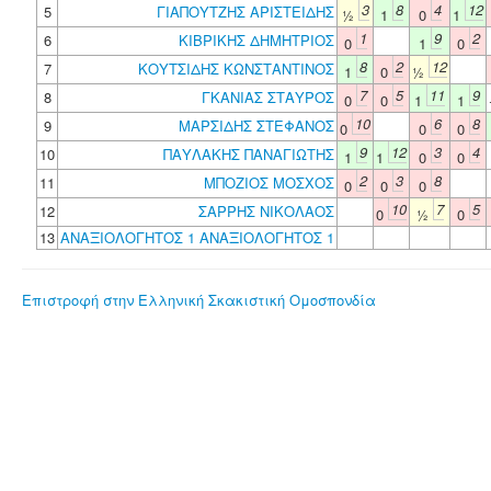
3
8
4
12
5
ΓΙΑΠΟΥΤΖΗΣ ΑΡΙΣΤΕΙΔΗΣ
½
1
0
1
1
9
2
6
ΚΙΒΡΙΚΗΣ ΔΗΜΗΤΡΙΟΣ
0
1
0
8
2
12
7
ΚΟΥΤΣΙΔΗΣ ΚΩΝΣΤΑΝΤΙΝΟΣ
1
0
½
7
5
11
9
8
ΓΚΑΝΙΑΣ ΣΤΑΥΡΟΣ
0
0
1
1
10
6
8
9
ΜΑΡΣΙΔΗΣ ΣΤΕΦΑΝΟΣ
0
0
0
9
12
3
4
10
ΠΑΥΛΑΚΗΣ ΠΑΝΑΓΙΩΤΗΣ
1
1
0
0
2
3
8
11
ΜΠΟΖΙΟΣ ΜΟΣΧΟΣ
0
0
0
10
7
5
12
ΣΑΡΡΗΣ ΝΙΚΟΛΑΟΣ
0
½
0
13
ΑΝΑΞΙΟΛΟΓΗΤΟΣ 1 ΑΝΑΞΙΟΛΟΓΗΤΟΣ 1
Επιστροφή στην Ελληνική Σκακιστική Ομοσπονδία