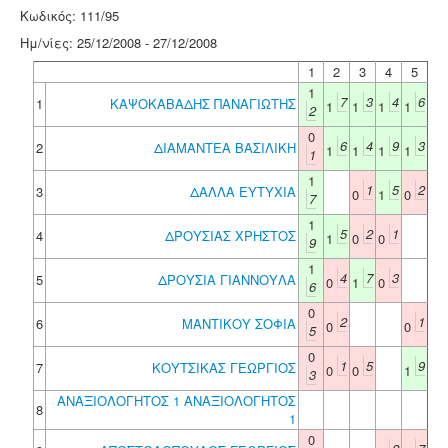
Κωδικός: 111/95
Ημ/νίες: 25/12/2008 - 27/12/2008
1
2
3
4
5
1
7
3
4
6
1
ΚΑΨΟΚΑΒΑΔΗΣ ΠΑΝΑΓΙΩΤΗΣ
1
1
1
1
2
0
6
4
9
3
2
ΔΙΑΜΑΝΤΕΑ ΒΑΣΙΛΙΚΗ
1
1
1
1
1
1
1
5
2
3
ΔΑΛΛΑ ΕΥΤΥΧΙΑ
0
1
0
7
1
5
2
1
4
ΔΡΟΥΣΙΑΣ ΧΡΗΣΤΟΣ
1
0
0
9
1
4
7
3
5
ΔΡΟΥΣΙΑ ΓΙΑΝΝΟΥΛΑ
0
1
0
6
0
2
1
6
ΜΑΝΤΙΚΟΥ ΣΟΦΙΑ
0
0
5
0
1
5
9
7
ΚΟΥΤΣΙΚΑΣ ΓΕΩΡΓΙΟΣ
0
0
1
3
ΑΝΑΞΙΟΛΟΓΗΤΟΣ 1 ΑΝΑΞΙΟΛΟΓΗΤΟΣ
8
1
0