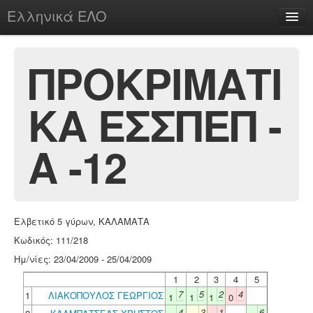
Ελληνικά ΕΛΟ
Περί
ΠΡΟΚΡΙΜΑΤΙ
ΚΑ ΕΣΣΠΕΠ -
chesstu.be @ discord
Login
Α -12
Ελβετικό 5 γύρων, ΚΑΛΑΜΑΤΑ
Κωδικός: 111/218
Ημ/νίες: 23/04/2009 - 25/04/2009
1
2
3
4
5
7
5
2
4
1
ΛΙΑΚΟΠΟΥΛΟΣ ΓΕΩΡΓΙΟΣ
1
1
1
0
4
3
1
6