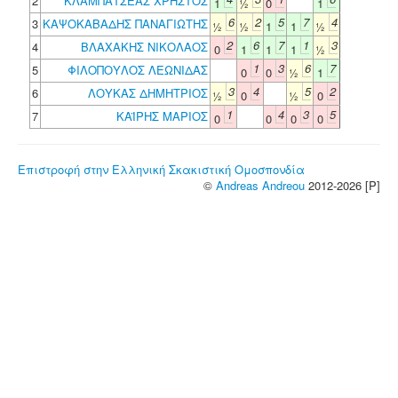
2
ΚΛΑΜΠΑΤΣΕΑΣ ΧΡΗΣΤΟΣ
1
½
0
1
6
2
5
7
4
3
ΚΑΨΟΚΑΒΑΔΗΣ ΠΑΝΑΓΙΩΤΗΣ
½
½
1
1
½
2
6
7
1
3
4
ΒΛΑΧΑΚΗΣ ΝΙΚΟΛΑΟΣ
0
1
1
1
½
1
3
6
7
5
ΦΙΛΟΠΟΥΛΟΣ ΛΕΩΝΙΔΑΣ
0
0
½
1
3
4
5
2
6
ΛΟΥΚΑΣ ΔΗΜΗΤΡΙΟΣ
½
0
½
0
1
4
3
5
7
ΚΑΪΡΗΣ ΜΑΡΙΟΣ
0
0
0
0
Επιστροφή στην Ελληνική Σκακιστική Ομοσπονδία
©
Andreas Andreou
2012-2026 [P]