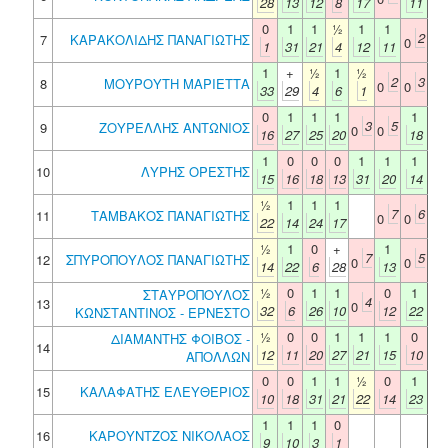
28
13
12
8
17
11
0
1
1
½
1
1
2
7
ΚΑΡΑΚΟΛΙΔΗΣ ΠΑΝΑΓΙΩΤΗΣ
0
1
31
21
4
12
11
1
+
½
1
½
2
3
8
ΜΟΥΡΟΥΤΗ ΜΑΡΙΕΤΤΑ
0
0
33
29
4
6
1
0
1
1
1
1
3
5
9
ΖΟΥΡΕΛΛΗΣ ΑΝΤΩΝΙΟΣ
0
0
16
27
25
20
18
1
0
0
0
1
1
1
10
ΛΥΡΗΣ ΟΡΕΣΤΗΣ
15
16
18
13
31
20
14
½
1
1
1
7
6
11
ΤΑΜΒΑΚΟΣ ΠΑΝΑΓΙΩΤΗΣ
0
0
22
14
24
17
½
1
0
+
1
7
5
12
ΣΠΥΡΟΠΟΥΛΟΣ ΠΑΝΑΓΙΩΤΗΣ
0
0
14
22
6
28
13
½
0
1
1
0
1
ΣΤΑΥΡΟΠΟΥΛΟΣ
4
13
0
32
6
26
10
12
22
ΚΩΝΣΤΑΝΤΙΝΟΣ - ΕΡΝΕΣΤΟ
½
0
0
1
1
1
0
ΔΙΑΜΑΝΤΗΣ ΦΟΙΒΟΣ -
14
12
11
20
27
21
15
10
ΑΠΟΛΛΩΝ
0
0
1
1
½
0
1
15
ΚΑΛΑΦΑΤΗΣ ΕΛΕΥΘΕΡΙΟΣ
10
18
31
21
22
14
23
1
1
1
0
16
ΚΑΡΟΥΝΤΖΟΣ ΝΙΚΟΛΑΟΣ
9
10
3
1