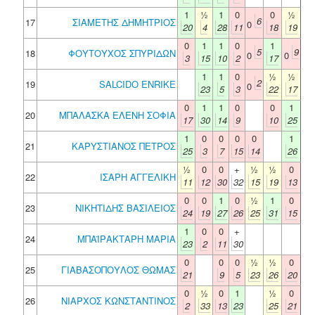
1
½
1
0
0
½
6
17
ΣΙΑΜΕΤΗΣ ΔΗΜΗΤΡΙΟΣ
0
20
4
28
11
18
19
0
1
1
0
1
5
9
18
ΦΟΥΤΟΥΧΟΣ ΣΠΥΡΙΔΩΝ
0
0
3
15
10
2
17
1
1
0
½
½
2
19
SALCIDO ENRIKE
0
23
5
3
22
17
0
1
1
0
0
1
20
ΜΠΑΛΑΣΚΑ ΕΛΕΝΗ ΣΟΦΙΑ
17
30
14
9
10
25
1
0
0
0
0
1
21
ΚΑΡΥΣΤΙΑΝΟΣ ΠΕΤΡΟΣ
25
3
7
15
14
26
½
0
0
+
½
½
0
22
ΙΣΑΡΗ ΑΓΓΕΛΙΚΗ
11
12
30
32
15
19
13
0
0
1
0
½
1
0
23
ΝΙΚΗΤΙΔΗΣ ΒΑΣΙΛΕΙΟΣ
24
19
27
26
25
31
15
1
0
0
+
24
ΜΠΑΪΡΑΚΤΑΡΗ ΜΑΡΙΑ
23
2
11
30
0
0
0
½
½
0
25
ΓΙΑΒΑΣΟΠΟΥΛΟΣ ΘΩΜΑΣ
21
9
5
23
26
20
0
½
0
1
½
0
26
ΝΙΑΡΧΟΣ ΚΩΝΣΤΑΝΤΙΝΟΣ
2
33
13
23
25
21