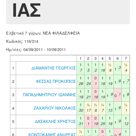
ΙΑΣ
Ελβετικό 7 γύρων, ΝΕΑ ΦΙΛΑΔΕΛΦΕΙΑ
Κωδικός: 116/314
Ημ/νίες: 04/09/2011 - 10/09/2011
1
2
3
4
5
6
7
1
1
1
1
½
½
3
1
ΔΙΑΜΑΝΤΗΣ ΓΕΩΡΓΙΟΣ
1
7
5
2
16
8
4
1
1
0
1
1
8
7
2
ΦΕΣΣΑΣ ΠΡΟΚΟΠΙΟΣ
1
1
26
24
1
18
19
1
1
0
1
9
1
8
3
ΠΑΠΑΔΗΜΗΤΡΙΟΥ ΙΩΑΝΝΗΣ
1
0
1
18
21
16
19
1
½
½
½
1
½
6
4
ΖΑΧΑΡΙΟΥ ΝΙΚΟΛΑΟΣ
1
30
17
8
7
13
1
1
0
0
1
1
1
9
5
ΔΑΣΑΚΛΗΣ ΧΡΗΣΤΟΣ
1
31
1
19
25
18
12
½
1
1
0
1
1
4
6
ΚΟΝΤΟΚΑΝΗΣ ΑΝΔΡΕΑΣ
0