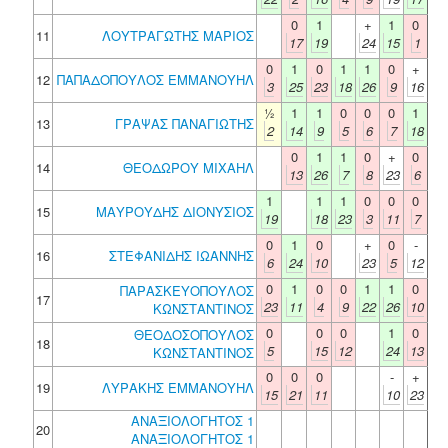
0
1
+
1
0
11
ΛΟΥΤΡΑΓΩΤΗΣ ΜΑΡΙΟΣ
17
19
24
15
1
0
1
0
1
1
0
+
12
ΠΑΠΑΔΟΠΟΥΛΟΣ ΕΜΜΑΝΟΥΗΛ
3
25
23
18
26
9
16
½
1
1
0
0
0
1
13
ΓΡΑΨΑΣ ΠΑΝΑΓΙΩΤΗΣ
2
14
9
5
6
7
18
0
1
1
0
+
0
14
ΘΕΟΔΩΡΟΥ ΜΙΧΑΗΛ
13
26
7
8
23
6
1
1
1
0
0
0
15
ΜΑΥΡΟΥΔΗΣ ΔΙΟΝΥΣΙΟΣ
19
18
23
3
11
7
0
1
0
+
0
-
16
ΣΤΕΦΑΝΙΔΗΣ ΙΩΑΝΝΗΣ
6
24
10
23
5
12
0
1
0
0
1
1
0
ΠΑΡΑΣΚΕΥΟΠΟΥΛΟΣ
17
23
11
4
9
22
26
10
ΚΩΝΣΤΑΝΤΙΝΟΣ
0
0
0
1
0
ΘΕΟΔΟΣΟΠΟΥΛΟΣ
18
5
15
12
24
13
ΚΩΝΣΤΑΝΤΙΝΟΣ
0
0
0
-
+
19
ΛΥΡΑΚΗΣ ΕΜΜΑΝΟΥΗΛ
15
21
11
10
23
ΑΝΑΞΙΟΛΟΓΗΤΟΣ 1
20
ΑΝΑΞΙΟΛΟΓΗΤΟΣ 1