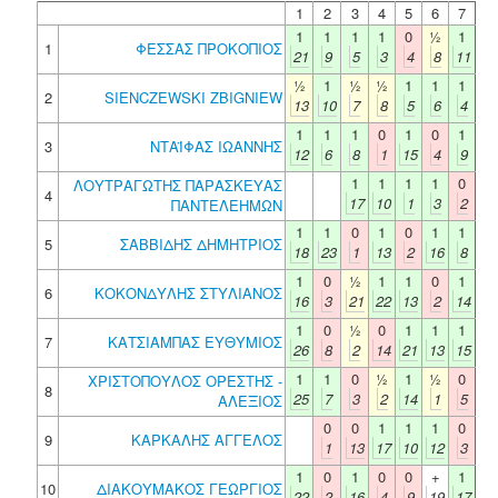
1
2
3
4
5
6
7
1
1
1
1
0
½
1
1
ΦΕΣΣΑΣ ΠΡΟΚΟΠΙΟΣ
21
9
5
3
4
8
11
½
1
½
½
1
1
1
2
SIENCZEWSKI ZBIGNIEW
13
10
7
8
5
6
4
1
1
1
0
1
0
1
3
ΝΤΑΪΦΑΣ ΙΩΑΝΝΗΣ
12
6
8
1
15
4
9
1
1
1
1
0
ΛΟΥΤΡΑΓΩΤΗΣ ΠΑΡΑΣΚΕΥΑΣ
4
17
10
1
3
2
ΠΑΝΤΕΛΕΗΜΩΝ
1
1
0
1
0
1
1
5
ΣΑΒΒΙΔΗΣ ΔΗΜΗΤΡΙΟΣ
18
23
1
13
2
16
8
1
0
½
1
1
0
1
6
ΚΟΚΟΝΔΥΛΗΣ ΣΤΥΛΙΑΝΟΣ
16
3
21
22
13
2
14
1
0
½
0
1
1
1
7
ΚΑΤΣΙΑΜΠΑΣ ΕΥΘΥΜΙΟΣ
26
8
2
14
21
13
15
1
1
0
½
1
½
0
ΧΡΙΣΤΟΠΟΥΛΟΣ ΟΡΕΣΤΗΣ -
8
25
7
3
2
14
1
5
ΑΛΕΞΙΟΣ
0
0
1
1
1
0
9
ΚΑΡΚΑΛΗΣ ΑΓΓΕΛΟΣ
1
13
17
10
12
3
1
0
1
0
0
+
1
10
ΔΙΑΚΟΥΜΑΚΟΣ ΓΕΩΡΓΙΟΣ
22
2
16
4
9
19
17