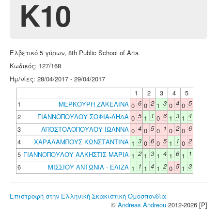
Κ10
Ελβετικό 5 γύρων, 8th Public School of Arta
Κωδικός: 127/168
Ημ/νίες: 28/04/2017 - 29/04/2017
1
2
3
4
5
6
2
3
4
5
1
ΜΕΡΚΟΥΡΗ ΖΑΚΕΛΙΝΑ
0
0
1
0
0
5
1
6
3
4
2
ΓΙΑΝΝΟΠΟΥΛΟΥ ΣΟΦΙΑ-ΛΗΔΑ
0
1
0
1
1
4
5
1
2
6
3
ΑΠΟΣΤΟΛΟΠΟΥΛΟΥ ΙΩΑΝΝΑ
0
0
0
0
0
3
6
5
1
2
4
ΧΑΡΑΛΑΜΠΟΥΣ ΚΩΝΣΤΑΝΤΙΝΑ
1
0
0
1
0
2
3
4
6
1
5
ΓΙΑΝΝΟΠΟΥΛΟΥ ΑΛΚΗΣΤΙΣ ΜΑΡΙΑ
1
1
1
1
1
1
4
2
5
3
6
ΜΙΣΣΙΟΥ ΑΝΤΩΝΙΑ - ΕΛΙΖΑ
1
1
1
0
1
Επιστροφή στην Ελληνική Σκακιστική Ομοσπονδία
©
Andreas Andreou
2012-2026 [P]