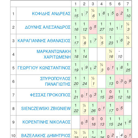
1
2
3
4
5
6
7
1
½
1
7
8
5
2
1
ΚΟΦΙΔΗΣ ΑΝΔΡΕΑΣ
1
1
1
0
15
6
10
1
1
1
1
½
5
1
2
ΔΟΥΝΗΣ ΑΛΕΞΑΝΔΡΟΣ
0
1
16
12
27
10
3
1
½
½
1
½
7
6
3
ΚΑΡΑΓΙΑΝΝΗΣ ΑΘΑΝΑΣΙΟΣ
1
1
17
8
5
23
2
1
1
½
-
ΜΑΡΚΑΝΤΩΝΑΚΗ
4
18
14
16
10
ΧΑΡΙΤΩΜΕΝΗ
1
½
1
9
2
1
8
5
ΓΕΩΡΓΙΟΥ ΚΩΝΣΤΑΝΤΙΝΟΣ
1
1
0
1
19
3
25
1
1
½
1
ΣΠΥΡΟΠΟΥΛΟΣ
3
9
6
0
0
20
24
1
13
ΠΑΝΑΓΙΩΤΗΣ
1
1
0
1
1
1
3
7
ΦΕΣΣΑΣ ΠΡΟΚΟΠΙΟΣ
0
0
21
15
25
12
18
1
½
1
1
1
5
8
SIENCZEWSKI ZBIGNIEW
0
0
22
3
26
17
0
0
1
1
5
6
9
ΚΟΡΕΝΤΙΝΗΣ ΝΙΚΟΛΑΟΣ
0
1
16
13
15
24
½
½
1
1
2
4
1
10
ΒΑΖΕΛΑΚΗΣ ΔΗΜΗΤΡΙΟΣ
0
+
0
23
11
24
25