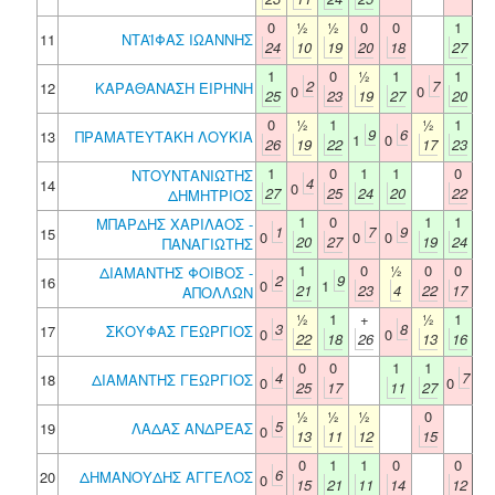
0
½
½
0
0
1
11
ΝΤΑΪΦΑΣ ΙΩΑΝΝΗΣ
24
10
19
20
18
27
1
0
½
1
1
2
7
12
ΚΑΡΑΘΑΝΑΣΗ ΕΙΡΗΝΗ
0
0
25
23
19
27
20
0
½
1
½
1
9
6
13
ΠΡΑΜΑΤΕΥΤΑΚΗ ΛΟΥΚΙΑ
1
0
26
19
22
17
23
1
0
1
1
0
ΝΤΟΥΝΤΑΝΙΩΤΗΣ
4
14
0
27
25
24
20
22
ΔΗΜΗΤΡΙΟΣ
1
0
1
1
ΜΠΑΡΔΗΣ ΧΑΡΙΛΑΟΣ -
1
7
9
15
0
0
0
20
27
19
24
ΠΑΝΑΓΙΩΤΗΣ
1
0
½
0
0
ΔΙΑΜΑΝΤΗΣ ΦΟΙΒΟΣ -
2
9
16
0
1
21
23
4
22
17
ΑΠΟΛΛΩΝ
½
1
+
½
1
3
8
17
ΣΚΟΥΦΑΣ ΓΕΩΡΓΙΟΣ
0
0
22
18
26
13
16
0
0
1
1
4
7
18
ΔΙΑΜΑΝΤΗΣ ΓΕΩΡΓΙΟΣ
0
0
25
17
11
27
½
½
½
0
5
19
ΛΑΔΑΣ ΑΝΔΡΕΑΣ
0
13
11
12
15
0
1
1
0
0
6
20
ΔΗΜΑΝΟΥΔΗΣ ΑΓΓΕΛΟΣ
0
15
21
11
14
12