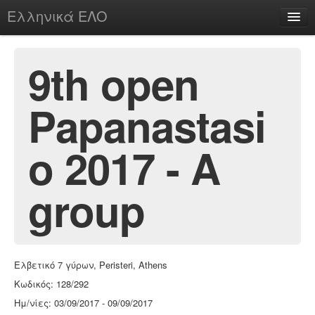
Ελληνικά ΕΛΟ
Περί
9th open
Papanastasi
chesstu.be @ discord
Login
o 2017 - A
group
Ελβετικό 7 γύρων, Peristeri, Athens
Κωδικός: 128/292
Ημ/νίες: 03/09/2017 - 09/09/2017