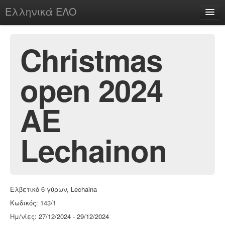
Ελληνικά ΕΛΟ
Περί
Christmas
open 2024
chesstu.be @ discord
Login
AE
Lechainon
Ελβετικό 6 γύρων, Lechaina
Κωδικός: 143/1
Ημ/νίες: 27/12/2024 - 29/12/2024