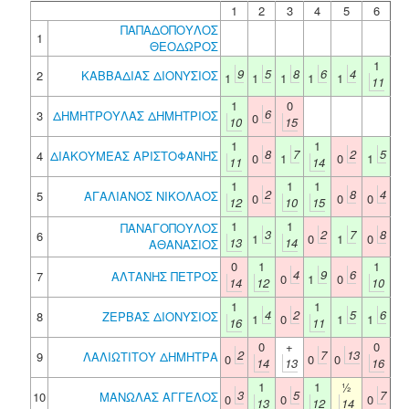
1
2
3
4
5
6
ΠΑΠΑΔΟΠΟΥΛΟΣ
1
ΘΕΟΔΩΡΟΣ
1
9
5
8
6
4
2
ΚΑΒΒΑΔΙΑΣ ΔΙΟΝΥΣΙΟΣ
1
1
1
1
1
11
1
0
6
3
ΔΗΜΗΤΡΟΥΛΑΣ ΔΗΜΗΤΡΙΟΣ
0
10
15
1
1
8
7
2
5
4
ΔΙΑΚΟΥΜΕΑΣ ΑΡΙΣΤΟΦΑΝΗΣ
0
1
0
1
11
14
1
1
1
2
8
4
5
ΑΓΑΛΙΑΝΟΣ ΝΙΚΟΛΑΟΣ
0
0
0
12
10
15
1
1
ΠΑΝΑΓΟΠΟΥΛΟΣ
3
2
7
8
6
1
0
1
0
13
14
ΑΘΑΝΑΣΙΟΣ
0
1
1
4
9
6
7
ΑΛΤΑΝΗΣ ΠΕΤΡΟΣ
0
1
0
14
12
10
1
1
4
2
5
6
8
ΖΕΡΒΑΣ ΔΙΟΝΥΣΙΟΣ
1
0
1
1
16
11
0
+
0
2
7
13
9
ΛΑΛΙΩΤΙΤΟΥ ΔΗΜΗΤΡΑ
0
0
0
14
13
16
1
1
½
3
5
7
10
ΜΑΝΩΛΑΣ ΑΓΓΕΛΟΣ
0
0
0
13
12
14