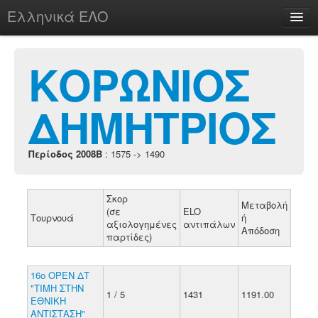
Ελληνικά ΕΛΟ
Περί
ΚΟΡΩΝΙΟΣ
ΔΗΜΗΤΡΙΟΣ
chesstu.be @ discord
Login
Περίοδος 2008B
: 1575 -> 1490
Σκορ
Μεταβολή
(σε
ELO
Τουρνουά
ή
αξιολογημένες
αντιπάλων
Απόδοση
παρτίδες)
16ο ΟΡΕΝ ΔΤ
"ΤΙΜΗ ΣΤΗΝ
1 / 5
1431
1191.00
ΕΘΝΙΚΗ
ΑΝΤΙΣΤΑΣΗ"