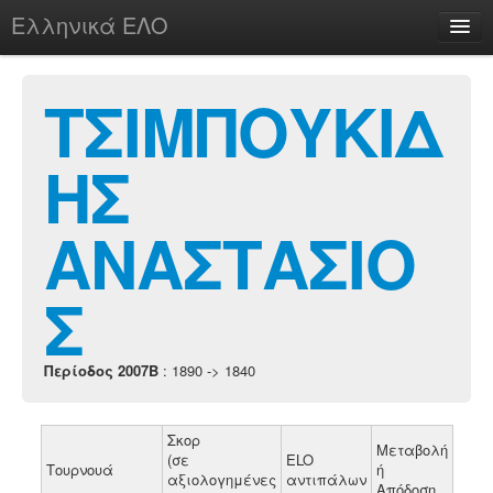
Ελληνικά ΕΛΟ
Περί
ΤΣΙΜΠΟΥΚΙΔ
ΗΣ
chesstu.be @ discord
Login
ΑΝΑΣΤΑΣΙΟ
Σ
Περίοδος 2007B
: 1890 -> 1840
Σκορ
Μεταβολή
(σε
ELO
Τουρνουά
ή
αξιολογημένες
αντιπάλων
Απόδοση