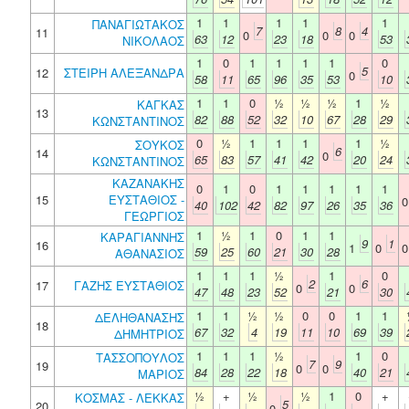
1
1
1
1
1
ΠΑΝΑΓΙΩΤΑΚΟΣ
7
8
4
11
0
0
0
63
12
23
18
53
ΝΙΚΟΛΑΟΣ
1
0
1
1
1
1
0
5
12
ΣΤΕΙΡΗ ΑΛΕΞΑΝΔΡΑ
0
58
11
65
96
35
53
10
1
1
0
½
½
½
1
½
ΚΑΓΚΑΣ
13
82
88
52
32
10
67
28
29
ΚΩΝΣΤΑΝΤΙΝΟΣ
0
½
1
1
1
1
½
ΣΟΥΚΟΣ
6
14
0
65
83
57
41
42
20
24
ΚΩΝΣΤΑΝΤΙΝΟΣ
ΚΑΖΑΝΑΚΗΣ
0
1
0
1
1
1
1
1
15
ΕΥΣΤΑΘΙΟΣ -
40
102
42
82
97
26
35
36
ΓΕΩΡΓΙΟΣ
1
½
1
0
1
1
ΚΑΡΑΓΙΑΝΝΗΣ
9
1
16
1
0
59
25
60
21
30
28
ΑΘΑΝΑΣΙΟΣ
1
1
1
½
1
0
2
6
17
ΓΑΖΗΣ ΕΥΣΤΑΘΙΟΣ
0
0
47
48
23
52
21
30
1
1
½
½
0
0
1
1
ΔΕΛΗΘΑΝΑΣΗΣ
18
67
32
4
19
11
10
69
39
ΔΗΜΗΤΡΙΟΣ
1
1
1
½
1
0
ΤΑΣΣΟΠΟΥΛΟΣ
7
9
19
0
0
84
28
22
18
40
21
ΜΑΡΙΟΣ
½
+
½
½
1
0
+
ΚΟΣΜΑΣ - ΛΕΚΚΑΣ
5
20
0