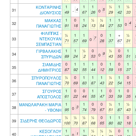
1
1
1
½
1
½
ΚΟΝΤΑΡΙΝΗΣ
4
5
31
-
0
49
67
26
29
42
33
ΔΙΟΝΥΣΙΟΣ
1
0
1
½
½
1
1
ΜΑΚΚΑΣ
4
32
0
91
18
24
13
54
27
53
ΠΑΝΑΓΙΩΤΗΣ
ΦΙΛΙΠΠΑΣ -
½
1
1
0
1
+
½
7
33
ΝΤΕΚΟΥΑΝ
0
71
57
69
28
37
67
31
ΣΕΜΠΑΣΤΙΑΝ
1
1
½
0
½
0
1
ΓΙΡΒΑΛΑΚΗΣ
9
34
0
89
24
2
53
43
55
51
ΣΠΥΡΙΔΩΝ
0
1
1
1
0
1
0
1
ΣΙΑΜΙΔΗΣ
35
87
92
55
44
12
59
15
37
ΔΗΜΗΤΡΙΟΣ
½
0
1
1
1
½
1
0
ΣΠΥΡΟΠΟΥΛΟΣ
36
70
69
83
87
43
22
54
15
ΠΑΝΑΓΙΩΤΗΣ
1
0
0
1
1
0
1
0
ΣΓΟΥΡΟΣ
37
61
22
44
55
47
33
59
35
ΑΠΟΣΤΟΛΟΣ
1
1
0
0
½
1
½
ΜΑΝΩΛΑΡΑΚΗ ΜΑΡΙΑ
3
38
0
95
74
79
67
51
87
43
- ΥΒΟΝΗ
½
½
½
½
0
1
1
0
39
ΣΙΔΕΡΗΣ ΘΕΟΔΩΡΟΣ
100
70
87
68
65
80
82
18
1
1
½
½
½
0
1
ΚΕΣΟΓΛΟΥ
1
40
0