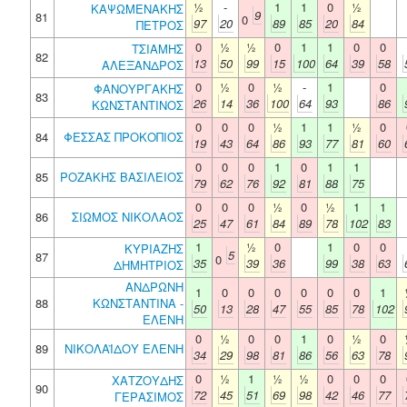
½
-
1
1
0
½
ΚΑΨΩΜΕΝΑΚΗΣ
9
81
0
97
20
89
85
20
84
ΠΕΤΡΟΣ
0
½
½
0
1
1
0
0
ΤΣΙΑΜΗΣ
82
13
50
99
15
100
64
39
58
ΑΛΕΞΑΝΔΡΟΣ
0
½
0
½
-
1
0
ΦΑΝΟΥΡΓΑΚΗΣ
83
26
14
36
100
64
93
86
ΚΩΝΣΤΑΝΤΙΝΟΣ
0
0
0
½
1
1
½
0
84
ΦΕΣΣΑΣ ΠΡΟΚΟΠΙΟΣ
19
43
64
86
93
77
81
60
0
0
0
1
0
1
1
85
ΡΟΖΑΚΗΣ ΒΑΣΙΛΕΙΟΣ
79
62
76
92
81
88
75
0
0
0
½
0
½
1
1
86
ΣΙΩΜΟΣ ΝΙΚΟΛΑΟΣ
25
47
61
84
89
78
102
83
1
½
0
1
0
0
ΚΥΡΙΑΖΗΣ
5
87
0
35
39
36
99
38
63
ΔΗΜΗΤΡΙΟΣ
ΑΝΔΡΩΝΗ
1
0
0
0
0
0
0
1
88
ΚΩΝΣΤΑΝΤΙΝΑ -
50
13
28
47
55
85
78
102
ΕΛΕΝΗ
0
½
0
0
1
0
½
0
89
ΝΙΚΟΛΑΪΔΟΥ ΕΛΕΝΗ
34
29
98
81
86
56
63
78
0
½
1
½
½
0
0
0
ΧΑΤΖΟΥΔΗΣ
90
72
45
51
69
98
42
46
77
ΓΕΡΑΣΙΜΟΣ