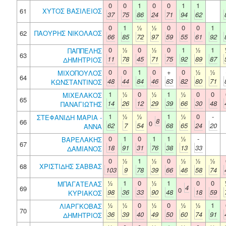
0
0
1
0
0
1
1
61
ΧΥΤΟΣ ΒΑΣΙΛΕΙΟΣ
37
75
86
24
71
94
62
0
1
½
½
0
0
0
1
62
ΠΑΟΥΡΗΣ ΝΙΚΟΛΑΟΣ
66
85
72
97
59
55
61
92
0
½
0
½
0
1
½
1
ΠΑΠΠΕΛΗΣ
63
11
78
45
71
75
92
89
87
ΔΗΜΗΤΡΙΟΣ
0
0
1
0
+
0
½
½
ΜΙΧΟΠΟΥΛΟΣ
64
48
44
84
46
83
82
80
71
ΚΩΝΣΤΑΝΤΙΝΟΣ
1
½
0
½
1
½
0
0
ΜΙΧΕΛΑΚΟΣ
65
14
26
12
29
39
66
30
48
ΠΑΝΑΓΙΩΤΗΣ
1
½
½
1
½
0
-
ΣΤΕΦΑΝΙΔΗ ΜΑΡΙΑ -
8
66
0
62
7
54
68
65
24
20
ΑΝΝΑ
0
1
0
1
1
½
-
ΒΑΡΕΛΑΚΗΣ
67
18
91
31
76
38
13
33
ΔΑΜΙΑΝΟΣ
0
½
1
½
0
½
½
½
68
ΧΡΙΣΤΙΔΗΣ ΣΑΒΒΑΣ
103
9
78
39
66
46
58
74
½
1
0
½
1
0
0
ΜΠΑΓΑΤΕΛΑΣ
4
69
0
98
36
33
90
48
18
59
ΚΥΡΙΑΚΟΣ
½
½
0
½
0
½
½
1
ΛΙΑΡΓΚΟΒΑΣ
70
36
39
40
49
50
60
74
91
ΔΗΜΗΤΡΙΟΣ