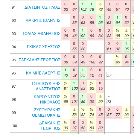
0
0
1
1
½
0
0
0
91
ΔΙΑΤΣΙΝΤΟΣ ΗΛΙΑΣ
32
67
102
78
72
49
51
70
0
0
0
1
0
1
0
92
ΜΑΚΡΗΣ ΙΩΑΝΝΗΣ
35
93
85
95
63
94
62
0
0
1
0
0
0
½
½
93
ΤΟΛΙΑΣ ΑΘΑΝΑΣΙΟΣ
28
46
92
80
84
83
95
99
0
0
0
0
1
94
ΓΚΙΚΑΣ ΧΡΗΣΤΟΣ
55
80
61
92
95
0
0
0
0
0
½
0
95
ΠΑΓΚΑΛΗΣ ΓΕΩΡΓΙΟΣ
38
59
49
102
92
93
94
1
0
1
0
0
-
96
ΚΛΙΜΗΣ ΛΑΕΡΤΗΣ
43
52
75
12
41
57
½
1
0
½
0
ΤΣΙΜΠΟΥΚΙΔΗΣ
97
81
100
53
62
15
ΑΝΑΣΤΑΣΙΟΣ
½
0
1
0
½
-
ΚΑΡΟΥΝΤΖΟΣ
98
69
101
89
30
90
73
ΝΙΚΟΛΑΟΣ
½
½
½
0
0
0
½
ΖΥΓΟΥΡΑΚΗΣ
99
58
82
74
45
87
77
93
ΘΕΜΙΣΤΟΚΛΗΣ
½
0
0
½
0
ΔΡΑΚΑΚΗΣ
100
39
97
58
83
82
ΓΕΩΡΓΙΟΣ