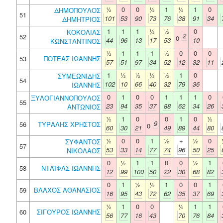
½
0
0
½
1
½
1
0
ΔΗΜΟΠΟΥΛΟΣ
51
101
53
90
73
76
38
91
34
ΔΗΜΗΤΡΙΟΣ
1
1
1
½
½
0
ΚΟΚΟΛΙΑΣ
2
52
0
44
96
13
17
53
10
ΚΩΝΣΤΑΝΤΙΝΟΣ
½
1
1
1
½
0
0
0
53
ΠΟΤΕΑΣ ΙΩΑΝΝΗΣ
57
51
97
34
52
12
32
11
1
½
½
½
½
1
0
ΣΥΜΕΩΝΙΔΗΣ
54
102
10
66
40
32
79
36
ΙΩΑΝΝΗΣ
0
1
0
0
1
1
1
0
ΞΥΛΟΓΙΑΝΝΟΠΟΥΛΟΣ
55
23
94
35
37
88
62
34
26
ΑΝΤΩΝΙΟΣ
½
1
0
0
1
0
½
9
56
ΤΥΡΑΛΗΣ ΧΡΗΣΤΟΣ
0
60
30
21
49
89
44
80
½
0
0
1
½
+
½
0
ΣΥΦΑΝΤΟΣ
57
53
33
14
77
74
96
50
25
ΝΙΚΟΛΑΟΣ
0
½
1
1
0
0
½
1
58
ΝΤΑΪΦΑΣ ΙΩΑΝΝΗΣ
12
99
100
50
22
30
68
82
0
1
½
½
1
0
0
1
59
ΒΛΑΧΟΣ ΑΘΑΝΑΣΙΟΣ
16
95
43
72
62
35
37
69
½
1
0
0
½
1
1
60
ΣΙΓΟΥΡΟΣ ΙΩΑΝΝΗΣ
56
77
16
43
70
76
84