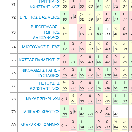
½
0
0
½
1
½
0
½
ΠΑΠΠΕΛΗΣ
71
33
21
30
63
61
44
72
64
ΚΩΝΣΤΑΝΤΙΝΟΣ
1
½
½
½
0
1
0
8
72
ΒΡΕΤΤΟΣ ΒΑΣΙΛΕΙΟΣ
0
90
62
59
91
24
71
44
ΡΗΓΟΠΟΥΛΟΣ -
½
0
½
1
+
½
0
73
ΤΣΙΓΚΟΣ
21
29
51
102
98
48
49
ΑΛΕΞΑΝΔΡΟΣ
1
0
0
½
½
0
½
½
74
ΗΛΙΟΠΟΥΛΟΣ ΡΗΓΑΣ
27
23
38
99
57
48
70
68
0
1
0
0
1
0
0
½
75
ΚΩΣΤΑΣ ΠΑΝΑΓΙΩΤΗΣ
22
61
96
48
63
47
85
76
0
0
1
0
0
1
0
½
ΝΙΚΟΛΑΪΔΗΣ ΠΑΡΙΣ -
76
10
42
85
67
51
102
60
75
ΕΥΣΤΑΘΙΟΣ
½
0
0
0
1
0
1
1
ΠΕΤΟΥΣΗΣ
77
30
60
50
57
78
84
99
90
ΚΩΝΣΤΑΝΤΙΝΟΣ
½
0
0
0
½
1
1
1
78
ΝΑΚΑΣ ΣΠΥΡΙΔΩΝ
0
63
68
91
77
86
88
89
1
1
1
0
-
6
8
79
ΜΠΙΡΛΗΣ ΧΡΗΣΤΟΣ
0
0
85
47
38
54
43
0
1
1
0
0
½
½
5
80
ΔΡΑΚΑΚΗΣ ΙΩΑΝΝΗΣ
0
27
94
93
29
39
64
56