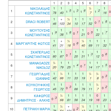
1
2
3
4
5
6
7
8
1
1
½
1
ΝΙΚΟΛΑΪΔΗΣ
5
3
6
2
1
1
1
1
1
78
40
7
16
ΚΩΝΣΤΑΝΤΙΝΟΣ
1
+
½
1
1
1
1
8
2
DRACI ROBERT
0
1
46
103
34
10
17
52
1
1
1
ΜΟΥΤΟΥΣΗΣ
9
8
1
5
7
3
1
1
0
0
1
38
21
22
ΚΩΝΣΤΑΝΤΙΝΟΣ
1
+
½
½
1
1
1
6
4
ΜΑΡΓΑΡΙΤΗΣ ΦΩΤΙΟΣ
0
41
31
18
40
69
11
32
1
1
1
1
1
ΣΚΑΠΕΡΔΑΣ
1
3
6
5
0
1
0
80
87
20
31
12
ΚΩΝΣΤΑΝΤΙΝΟΣ
½
1
1
1
1
MANAGADZE
4
1
5
6
1
0
1
20
79
25
14
17
NIKOLOZ
1
½
1
1
1
½
½
ΓΕΩΡΓΙΑΔΗΣ
3
7
0
42
66
11
33
19
1
8
ΙΩΑΝΝΗΣ
1
1
1
1
1
½
ΚΟΥΚΟΥΦΙΚΗΣ
3
2
8
0
0
45
72
66
79
11
7
ΓΕΩΡΓΙΟΣ
½
1
1
1
1
0
1
ΚΑΦΩΡΟΣ
3
9
0
68
81
56
34
19
16
23
ΔΗΜΗΤΡΙΟΣ - ΑΛΚΗΣ
1
½
+
½
1
1
1
2
10
ΠΕΤΡΑΚΗ ΜΑΡΙΑ
0
76
54
101
13
18
52
12