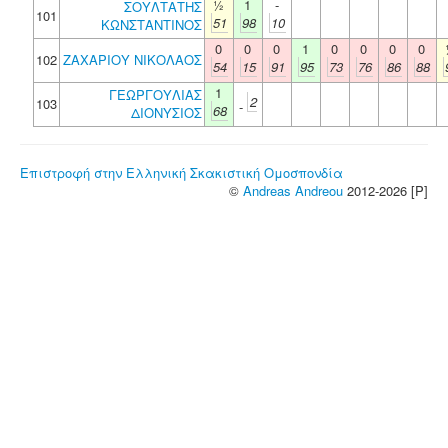
½
1
-
ΣΟΥΛΤΑΤΗΣ
101
51
98
10
ΚΩΝΣΤΑΝΤΙΝΟΣ
0
0
0
1
0
0
0
0
102
ΖΑΧΑΡΙΟΥ ΝΙΚΟΛΑΟΣ
54
15
91
95
73
76
86
88
1
ΓΕΩΡΓΟΥΛΙΑΣ
2
103
-
68
ΔΙΟΝΥΣΙΟΣ
Επιστροφή στην Ελληνική Σκακιστική Ομοσπονδία
©
Andreas Andreou
2012-2026 [P]