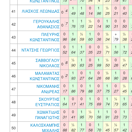
15
70
54
4
23
19
41
ΚΩΝΣΤΑΝΤΙΝΟΣ
1
1
0
1
½
0
0
4
41
ΛΙΑΣΚΟΣ ΛΕΩΝΙΔΑΣ
0
49
48
14
96
25
21
40
1
1
½
0
1
0
0
ΓΕΡΟΥΚΑΛΗΣ
7
42
0
76
15
22
14
90
31
50
ΑΘΑΝΑΣΙΟΣ
0
1
½
1
0
½
+
½
ΠΛΕΥΡΗΣ
43
96
84
59
60
36
34
79
38
ΚΩΝΣΤΑΝΤΙΝΟΣ
0
1
1
0
0
½
1
1
44
ΝΤΑΤΣΗΣ ΓΕΩΡΓΙΟΣ
52
64
37
35
23
71
56
72
½
1
0
1
½
0
½
ΣΑΒΒΟΓΛΟΥ
8
45
0
90
63
25
99
50
26
47
ΝΙΚΟΛΑΟΣ
1
0
1
0
½
1
0
ΜΑΛΑΜΑΤΑΣ
2
46
0
93
27
64
26
68
90
28
ΚΩΝΣΤΑΝΤΙΝΟΣ
0
1
0
1
0
1
0
½
ΝΙΚΟΜΑΝΗΣ
47
17
86
79
88
37
75
27
45
ΑΝΔΡΕΑΣ
1
0
0
1
0
1
½
1
ΣΚΟΥΡΤΗΣ
48
64
17
41
75
69
74
73
65
ΕΥΣΤΡΑΤΙΟΣ
0
0
1
½
1
1
0
1
ΧΩΜΑΤΙΔΗΣ
49
31
41
95
70
56
91
23
73
ΠΑΝΑΓΙΩΤΗΣ
0
½
1
0
1
½
½
1
ΚΑΛΟΣΚΑΜΠΗΣ
50
88
82
77
58
70
45
57
42
ΜΙΧΑΛΗΣ