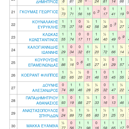
6
81
26
24
81
14
66
ΔΗΜΗΤΡΙΟΣ
½
1
1
1
0
1
1
3
21
ΓΚΟΥΜΑΣ ΓΕΩΡΓΙΟΣ
0
73
71
56
16
17
41
19
1
1
0
½
1
½
½
ΚΟΥΝΑΛΑΚΗΣ
3
22
0
75
37
19
42
58
36
27
ΕΥΡΥΚΛΗΣ
1
1
0
0
1
½
1
ΚΛΩΚΑΣ
9
23
0
55
74
17
11
44
40
49
ΚΩΝΣΤΑΝΤΙΝΟΣ
1
0
0
1
½
1
1
½
ΚΑΛΟΓΙΑΝΝΙΔΗΣ
24
29
34
32
61
20
72
66
14
ΙΩΑΝΝΗΣ
1
½
1
½
½
0
1
ΚΟΥΡΟΥΣΗΣ
6
25
0
86
16
45
27
41
29
57
ΕΠΑΜΕΙΝΩΝΔΑΣ
1
½
½
0
1
0
1
1
26
ΚΟΕΡΑΝΤ ΦΙΛΙΠΠΟΣ
83
65
20
31
46
15
45
55
0
1
1
½
½
0
1
½
ΔΟΥΝΗΣ
27
74
80
46
28
25
32
47
22
ΑΛΕΞΑΝΔΡΟΣ
1
0
1
½
1
0
0
1
ΠΑΠΑΔΗΜΗΤΡΙΟΥ
28
93
19
88
27
33
16
13
46
ΑΘΑΝΑΣΙΟΣ
0
½
1
½
1
½
1
½
ΑΝΑΣΤΑΣΟΠΟΥΛΟΣ
29
24
89
73
65
80
31
25
13
ΣΠΥΡΙΔΩΝ
½
0
1
1
0
1
1
1
30
ΜΑΚΚΑ ΕΥΑΝΘΙΑ
77
56
71
98
16
58
65
17