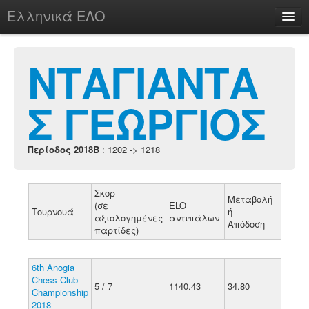
Ελληνικά ΕΛΟ
Περί
ΝΤΑΓΙΑΝΤΑ
Σ ΓΕΩΡΓΙΟΣ
chesstu.be @ discord
Login
Περίοδος 2018B
: 1202 -> 1218
Σκορ
Μεταβολή
(σε
ELO
Τουρνουά
ή
αξιολογημένες
αντιπάλων
Απόδοση
παρτίδες)
6th Anogia
Chess Club
5 / 7
1140.43
34.80
Championship
2018