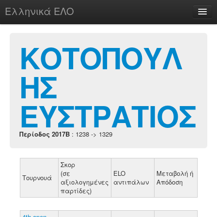
Ελληνικά ΕΛΟ
Περί
ΚΟΤΟΠΟΥΛ
ΗΣ
chesstu.be @ discord
Login
ΕΥΣΤΡΑΤΙΟΣ
Περίοδος 2017B
: 1238 -> 1329
Σκορ
(σε
ELO
Μεταβολή ή
Τουρνουά
αξιολογημένες
αντιπάλων
Απόδοση
παρτίδες)
4th open