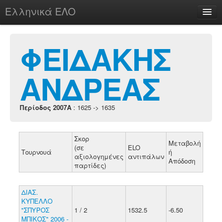
Ελληνικά ΕΛΟ
Περί
ΦΕΙΔΑΚΗΣ
ΑΝΔΡΕΑΣ
chesstu.be @ discord
Login
Περίοδος 2007A
: 1625 -> 1635
Σκορ
Μεταβολή
(σε
ELO
Τουρνουά
ή
αξιολογημένες
αντιπάλων
Απόδοση
παρτίδες)
ΔΙΑΣ.
ΚΥΠΕΛΛΟ
"ΣΠΥΡΟΣ
1 / 2
1532.5
-6.50
ΜΠΙΚΟΣ" 2006 -