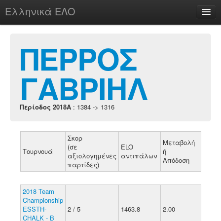
Ελληνικά ΕΛΟ
Περί
ΠΕΡΡΟΣ
ΓΑΒΡΙΗΛ
chesstu.be @ discord
Login
Περίοδος 2018A
: 1384 -> 1316
Σκορ
Μεταβολή
(σε
ELO
Τουρνουά
ή
αξιολογημένες
αντιπάλων
Απόδοση
παρτίδες)
2018 Team
Championship
ESSTH-
2 / 5
1463.8
2.00
CHALK - B