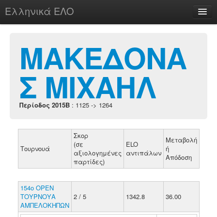
Ελληνικά ΕΛΟ
Περί
ΜΑΚΕΔΟΝΑ
Σ ΜΙΧΑΗΛ
chesstu.be @ discord
Login
Περίοδος 2015B
: 1125 -> 1264
Σκορ
Μεταβολή
(σε
ELO
Τουρνουά
ή
αξιολογημένες
αντιπάλων
Απόδοση
παρτίδες)
154ο ΟΡΕΝ
ΤΟΥΡΝΟΥΑ
2 / 5
1342.8
36.00
ΑΜΠΕΛΟΚΗΠΩΝ