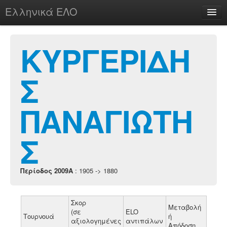
Ελληνικά ΕΛΟ
Περί
ΚΥΡΓΕΡΙΔΗ
Σ
chesstu.be @ discord
Login
ΠΑΝΑΓΙΩΤΗ
Σ
Περίοδος 2009A
: 1905 -> 1880
Σκορ
Μεταβολή
(σε
ELO
Τουρνουά
ή
αξιολογημένες
αντιπάλων
Απόδοση